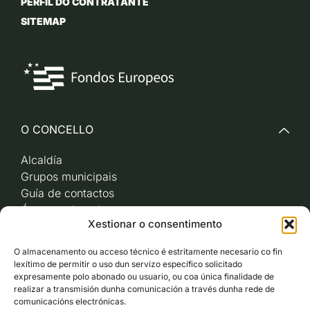
PERFIL DO CONTRATANTE
SITEMAP
O CONCELLO
Alcaldía
Grupos municipais
Guía de contactos
Órganos de goberno
Xestionar o consentimento
Acceso a videoactas
Sesións de pleno e
O almacenamento ou acceso técnico é estritamente necesario co fin
xunta de goberno local
lexítimo de permitir o uso dun servizo específico solicitado
Imaxe corporativa
expresamente polo abonado ou usuario, ou coa única finalidade de
realizar a transmisión dunha comunicación a través dunha rede de
comunicacións electrónicas.
CARBALLO AO DÍA