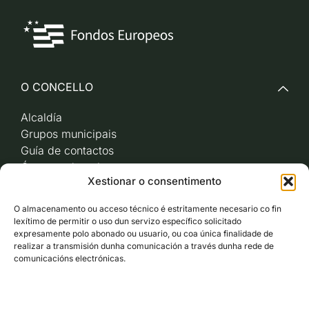
O CONCELLO
Alcaldía
Grupos municipais
Guía de contactos
Órganos de goberno
Xestionar o consentimento
Acceso a videoactas
Sesións de pleno e
O almacenamento ou acceso técnico é estritamente necesario co fin
xunta de goberno local
lexítimo de permitir o uso dun servizo específico solicitado
Imaxe corporativa
expresamente polo abonado ou usuario, ou coa única finalidade de
realizar a transmisión dunha comunicación a través dunha rede de
comunicacións electrónicas.
CARBALLO AO DÍA
ACCESO RÁPIDO