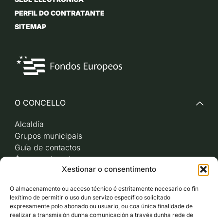
PERFIL DO CONTRATANTE
SITEMAP
O CONCELLO
Alcaldía
Grupos municipais
Guía de contactos
Órganos de goberno
Xestionar o consentimento
Acceso a videoactas
Sesións de pleno e
O almacenamento ou acceso técnico é estritamente necesario co fin
xunta de goberno local
lexítimo de permitir o uso dun servizo específico solicitado
Imaxe corporativa
expresamente polo abonado ou usuario, ou coa única finalidade de
realizar a transmisión dunha comunicación a través dunha rede de