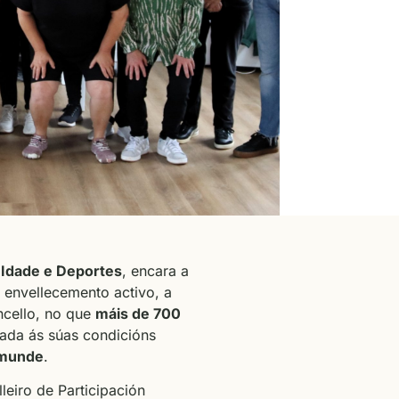
a Idade e Deportes
, encara a
 envellecemento activo, a
ncello, no que
máis de 700
tada ás súas condicións
emunde
.
lleiro de Participación