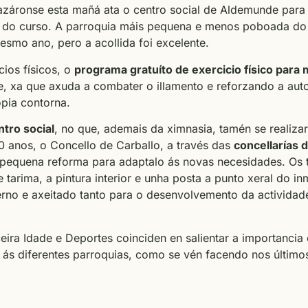
razáronse esta mañá ata o centro social de Aldemunde par
o do curso. A parroquia máis pequena e menos poboada do c
smo ano, pero a acollida foi excelente.
cios físicos, o
programa gratuíto de exercicio físico para
le, xa que axuda a combater o illamento e reforzando a aut
pia contorna.
tro social
, no que, ademais da ximnasia, tamén se realizar
0 anos, o Concello de Carballo, a través das
concellarías d
a pequena reforma para adaptalo ás novas necesidades. Os t
e tarima, a pintura interior e unha posta a punto xeral do 
rno e axeitado tanto para o desenvolvemento da actividade
eira Idade e Deportes coinciden en salientar a importancia 
 ás diferentes parroquias, como se vén facendo nos último