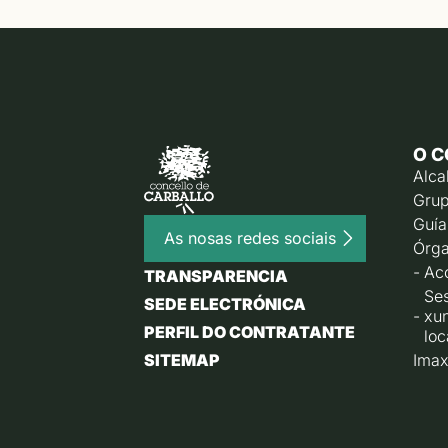
O C
Alca
Grup
Guía
As nosas redes sociais
Órga
Ac
TRANSPARENCIA
Ses
SEDE ELECTRÓNICA
xu
PERFIL DO CONTRATANTE
loc
SITEMAP
Imax