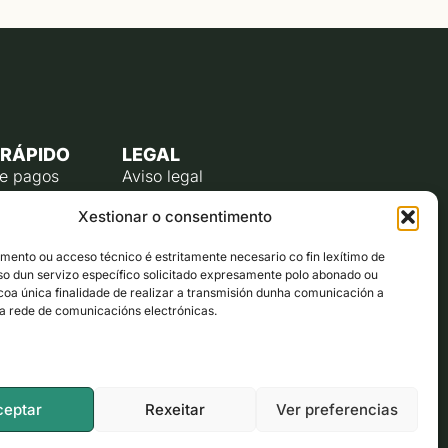
 RÁPIDO
LEGAL
de pagos
Aviso legal
úblico
Política de privacidade
Xestionar o consentimento
o do
Política de cookies (UE)
te
ento ou acceso técnico é estritamente necesario co fin lexítimo de
lectrónico
uso dun servizo específico solicitado expresamente polo abonado ou
ta co alcalde
 coa única finalidade de realizar a transmisión dunha comunicación a
a rede de comunicacións electrónicas.
ón municipal
ceptar
Rexeitar
Ver preferencias