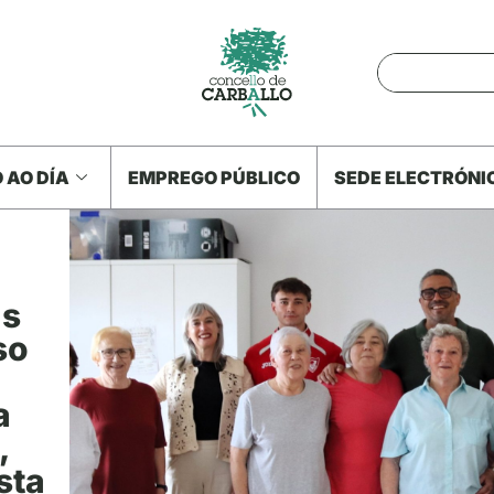
 AO DÍA
EMPREGO PÚBLICO
SEDE ELECTRÓNI
as
so
a
,
sta