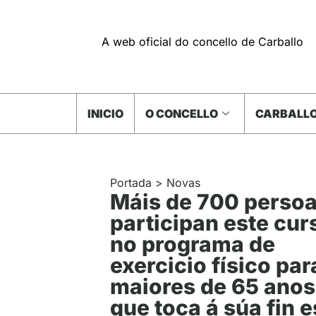
A web oficial do concello de Carballo
INICIO
O CONCELLO
CARBALLO
Portada
>
Novas
Máis de 700 perso
participan este cur
no programa de
exercicio físico par
maiores de 65 anos
que toca á súa fin e