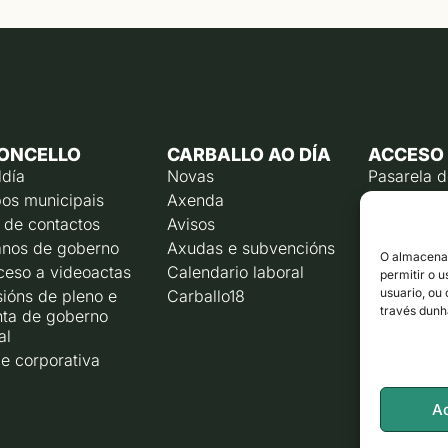
ONCELLO
CARBALLO AO DÍA
ACCESO
ldía
Novas
Pasarela 
os municipais
Axenda
Emprego p
 de contactos
Avisos
Calendari
contribuín
nos de goberno
Axudas e subvencións
O almacenam
Rexistro e
ceso a videoactas
Calendario laboral
permitir o 
Liña direc
usuario, ou
ións de pleno e
Carballo18
través dunh
nta de goberno
Corporaci
al
e corporativa
A