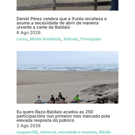
Daniel Pérez celebra que a Xunta recoñeza e
asuma a necesidade de abrir de maneira
urxente a canle de Baldaio
6 Ago 2026
,
,
,
Lema
Medio Ambiente
Noicela
Parroquias
Eu quero Razo-Baldaio acadou as 250
participacións nun primeiro mes marcado pola
elevada resposta do público
2 Ago 2026
,
,
euqueroRB
Infancia, mocidade e maiores
Medio