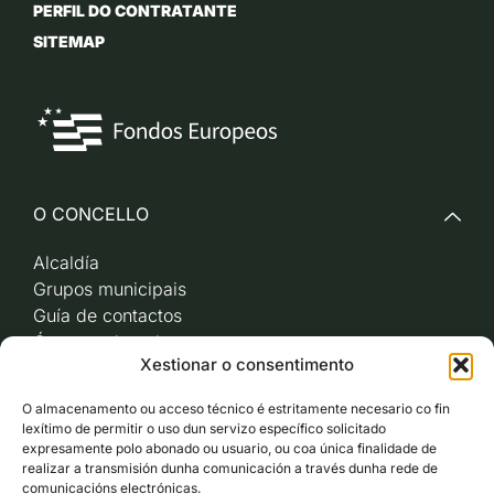
PERFIL DO CONTRATANTE
SITEMAP
O CONCELLO
Alcaldía
Grupos municipais
Guía de contactos
Órganos de goberno
Xestionar o consentimento
Acceso a videoactas
Sesións de pleno e
O almacenamento ou acceso técnico é estritamente necesario co fin
xunta de goberno local
lexítimo de permitir o uso dun servizo específico solicitado
Imaxe corporativa
expresamente polo abonado ou usuario, ou coa única finalidade de
realizar a transmisión dunha comunicación a través dunha rede de
comunicacións electrónicas.
CARBALLO AO DÍA