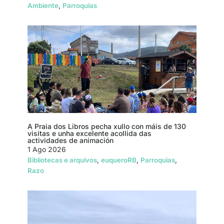
,
Ambiente
Parroquias
A Praia dos Libros pecha xullo con máis de 130
visitas e unha excelente acollida das
actividades de animación
1 Ago 2026
,
,
,
Bibliotecas e arquivos
euqueroRB
Parroquias
Razo