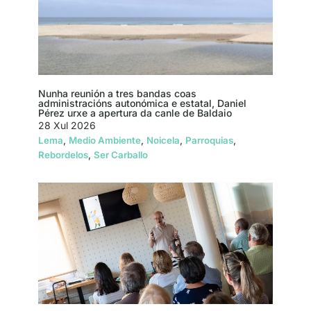
Nunha reunión a tres bandas coas
administracións autonómica e estatal, Daniel
Pérez urxe a apertura da canle de Baldaio
28 Xul 2026
,
,
,
,
Lema
Medio Ambiente
Noicela
Parroquias
,
Rebordelos
Ser Carballo