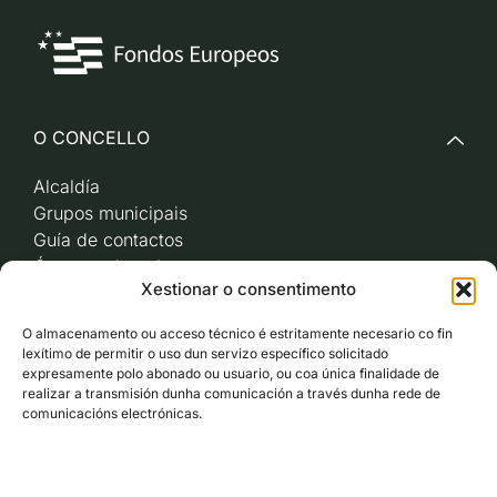
O CONCELLO
Alcaldía
Grupos municipais
Guía de contactos
Órganos de goberno
Xestionar o consentimento
Acceso a videoactas
Sesións de pleno e
O almacenamento ou acceso técnico é estritamente necesario co fin
xunta de goberno local
lexítimo de permitir o uso dun servizo específico solicitado
Imaxe corporativa
expresamente polo abonado ou usuario, ou coa única finalidade de
realizar a transmisión dunha comunicación a través dunha rede de
comunicacións electrónicas.
CARBALLO AO DÍA
ACCESO RÁPIDO