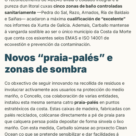
pureza dun litoral cuxas
cinco zonas de baño controladas
sanitariamente
—Pedra do Sal, Razo, Arnados, Ría de Baldaio
e Saíñas— acadaron a máxima
cualificación de “excelente”
nos informes da Xunta de Galicia. Ademais, Carballo mantense
á vangarda sostible ao ser o único municipio da Costa da Morte
que conta cos esixentes selos EMAS e ISO 14001 de
ecoxestión e prevención da contaminación.
Novos “praia-palés” e
zonas de sombra
Co obxectivo de seguir innovando na recollida de residuos e
involucrar activamente aos usuarios na protección do medio
mariño, o Concello, coa colaboración de varias entidades,
instalou esta mesma semana catro
praia-palés
en puntos
estratéxicos da costa. Estas caixas de madeira, fabricadas con
palés reciclados, colócanse directamente a pé de praia para
que calquera persoa poida depositar de forma sinxela o lixo
mariño. Con esta medida, Carballo súmase ao proxecto Clean
Ocean co que se pretende sensibilizar e dar facilidades á