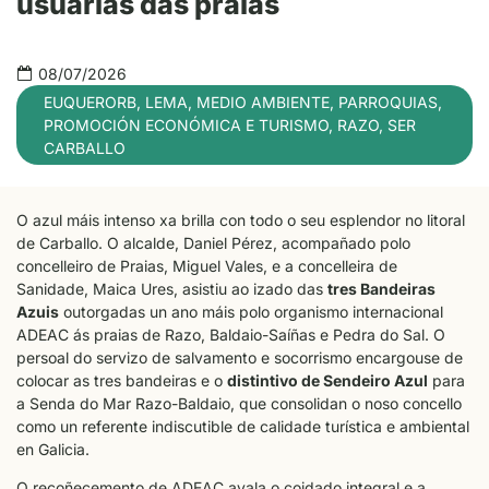
usuarias das praias
08/07/2026
EUQUERORB
,
LEMA
,
MEDIO AMBIENTE
,
PARROQUIAS
,
PROMOCIÓN ECONÓMICA E TURISMO
,
RAZO
,
SER
CARBALLO
O azul máis intenso xa brilla con todo o seu esplendor no litoral
de Carballo. O alcalde, Daniel Pérez, acompañado polo
concelleiro de Praias, Miguel Vales, e a concelleira de
Sanidade, Maica Ures, asistiu ao izado das
tres Bandeiras
Azuis
outorgadas un ano máis polo organismo internacional
ADEAC ás praias de Razo, Baldaio-Saíñas e Pedra do Sal. O
persoal do servizo de salvamento e socorrismo encargouse de
colocar as tres bandeiras e o
distintivo de Sendeiro Azul
para
a Senda do Mar Razo-Baldaio, que consolidan o noso concello
como un referente indiscutible de calidade turística e ambiental
en Galicia.
O recoñecemento de ADEAC avala o coidado integral e a