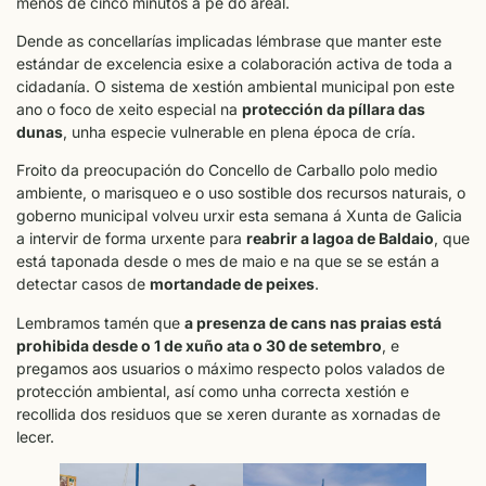
menos de cinco minutos a pé do areal.
Dende as concellarías implicadas lémbrase que manter este
estándar de excelencia esixe a colaboración activa de toda a
cidadanía. O sistema de xestión ambiental municipal pon este
ano o foco de xeito especial na
protección da píllara das
dunas
, unha especie vulnerable en plena época de cría.
Froito da preocupación do Concello de Carballo polo medio
ambiente, o marisqueo e o uso sostible dos recursos naturais, o
goberno municipal volveu urxir esta semana á Xunta de Galicia
a intervir de forma urxente para
reabrir a lagoa de Baldaio
, que
está taponada desde o mes de maio e na que se se están a
detectar casos de
mortandade de peixes
.
Lembramos tamén que
a presenza de cans nas praias está
prohibida desde o 1 de xuño ata o 30 de setembro
, e
pregamos aos usuarios o máximo respecto polos valados de
protección ambiental, así como unha correcta xestión e
recollida dos residuos que se xeren durante as xornadas de
lecer.