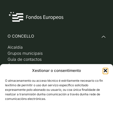
O CONCELLO
Alcaldía
Grupos municipais
Guía de contactos
Órganos de goberno
Xestionar o consentimento
Acceso a videoactas
Sesións de pleno e
O almacenamento ou acceso técnico é estritamente necesario co fin
xunta de goberno local
lexítimo de permitir o uso dun servizo específico solicitado
Imaxe corporativa
expresamente polo abonado ou usuario, ou coa única finalidade de
realizar a transmisión dunha comunicación a través dunha rede de
comunicacións electrónicas.
CARBALLO AO DÍA