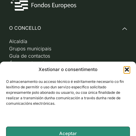
O CONCELLO
Alcaldía
Grupos municipais
Guía de contactos
Órganos de goberno
Xestionar o consentimento
Acceso a videoactas
Sesións de pleno e
O almacenamento ou acceso técnico é estritamente necesario co fin
xunta de goberno local
lexítimo de permitir o uso dun servizo específico solicitado
Imaxe corporativa
expresamente polo abonado ou usuario, ou coa única finalidade de
realizar a transmisión dunha comunicación a través dunha rede de
comunicacións electrónicas.
CARBALLO AO DÍA
ACCESO RÁPIDO
Aceptar