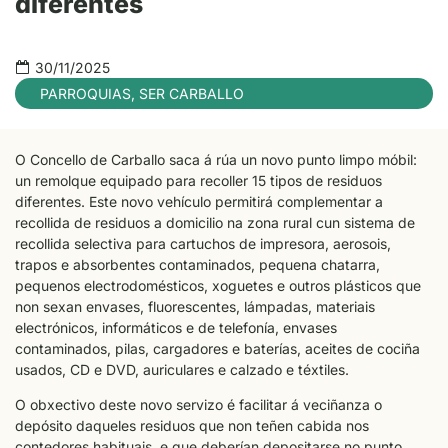
diferentes
30/11/2025
PARROQUIAS
,
SER CARBALLO
O Concello de Carballo saca á rúa un novo punto limpo móbil:
un remolque equipado para recoller 15 tipos de residuos
diferentes. Este novo vehículo permitirá complementar a
recollida de residuos a domicilio na zona rural cun sistema de
recollida selectiva para cartuchos de impresora, aerosois,
trapos e absorbentes contaminados, pequena chatarra,
pequenos electrodomésticos, xoguetes e outros plásticos que
non sexan envases, fluorescentes, lámpadas, materiais
electrónicos, informáticos e de telefonía, envases
contaminados, pilas, cargadores e baterías, aceites de cociña
usados, CD e DVD, auriculares e calzado e téxtiles.
O obxectivo deste novo servizo é facilitar á veciñanza o
depósito daqueles residuos que non teñen cabida nos
contedores habituais, e que deberían depositarse no punto