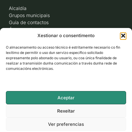
Alcaldía
Grupos municipais
Guía de contactos
Órganos de goberno
Xestionar o consentimento
Acceso a videoactas
Sesións de pleno e
O almacenamento ou acceso técnico é estritamente necesario co fin
xunta de goberno local
lexítimo de permitir o uso dun servizo específico solicitado
Imaxe corporativa
expresamente polo abonado ou usuario, ou coa única finalidade de
realizar a transmisión dunha comunicación a través dunha rede de
comunicacións electrónicas.
CARBALLO AO DÍA
ACCESO RÁPIDO
Aceptar
ACCESIBILIDADE
Rexeitar
Ver preferencias
LEGAL