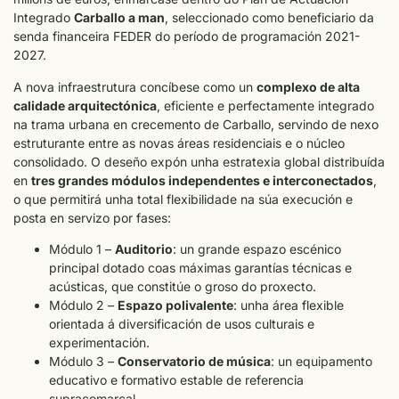
Integrado
Carballo a man
, seleccionado como beneficiario da
senda financeira FEDER do período de programación 2021-
2027.
A nova infraestrutura concíbese como un
complexo de alta
calidade arquitectónica
, eficiente e perfectamente integrado
na trama urbana en crecemento de Carballo, servindo de nexo
estruturante entre as novas áreas residenciais e o núcleo
consolidado. O deseño expón unha estratexia global distribuída
en
tres grandes módulos independentes e interconectados
,
o que permitirá unha total flexibilidade na súa execución e
posta en servizo por fases:
Módulo 1 –
Auditorio
: un grande espazo escénico
principal dotado coas máximas garantías técnicas e
acústicas, que constitúe o groso do proxecto.
Módulo 2 –
Espazo polivalente
: unha área flexible
orientada á diversificación de usos culturais e
experimentación.
Módulo 3 –
Conservatorio de música
: un equipamento
educativo e formativo estable de referencia
supracomarcal.