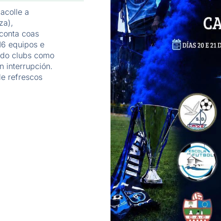
acolle a
za),
conta coas
16 equipos e
ndo clubs como
 interrupción.
de refrescos