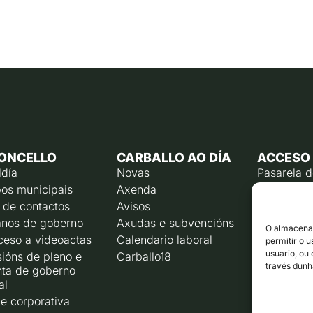
ONCELLO
CARBALLO AO DÍA
ACCESO
ldía
Novas
Pasarela 
os municipais
Axenda
Emprego p
 de contactos
Avisos
Calendari
contribuín
nos de goberno
Axudas e subvencións
O almacenam
Rexistro e
ceso a videoactas
Calendario laboral
permitir o 
Liña direc
usuario, ou
ións de pleno e
Carballo18
través dunh
nta de goberno
Corporaci
al
e corporativa