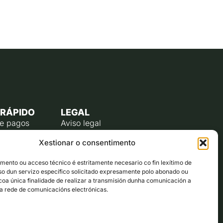
 RÁPIDO
LEGAL
de pagos
Aviso legal
úblico
Política de privacidade
Xestionar o consentimento
o do
Política de cookies (UE)
te
ento ou acceso técnico é estritamente necesario co fin lexítimo de
lectrónico
uso dun servizo específico solicitado expresamente polo abonado ou
ta co alcalde
 coa única finalidade de realizar a transmisión dunha comunicación a
a rede de comunicacións electrónicas.
ón municipal