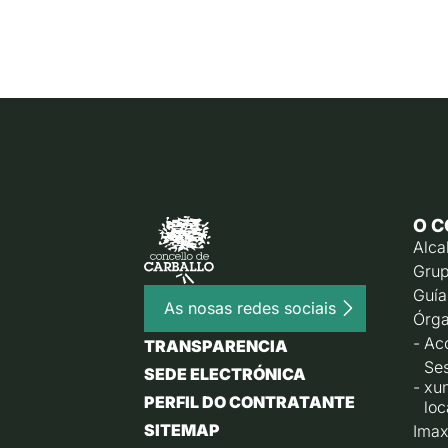
O C
Alca
Grup
Guía
As nosas redes sociais
Órga
Ac
TRANSPARENCIA
Ses
SEDE ELECTRÓNICA
xu
PERFIL DO CONTRATANTE
loc
SITEMAP
Imax