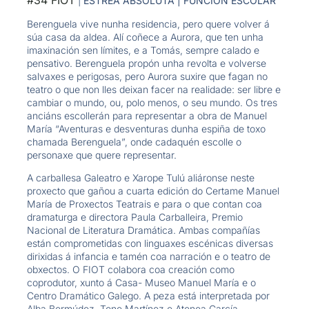
#34 FIOT
|
ESTREA ABSOLUTA | FUNCIÓN ESCOLAR
Berenguela vive nunha residencia, pero quere volver á
súa casa da aldea. Alí coñece a Aurora, que ten unha
imaxinación sen límites, e a Tomás, sempre calado e
pensativo. Berenguela propón unha revolta e volverse
salvaxes e perigosas, pero Aurora suxire que fagan no
teatro o que non lles deixan facer na realidade: ser libre e
cambiar o mundo, ou, polo menos, o seu mundo. Os tres
anciáns escollerán para representar a obra de Manuel
María “Aventuras e desventuras dunha espiña de toxo
chamada Berenguela”, onde cadaquén escolle o
personaxe que quere representar.
A carballesa Galeatro e Xarope Tulú aliáronse neste
proxecto que gañou a cuarta edición do Certame Manuel
María de Proxectos Teatrais e para o que contan coa
dramaturga e directora Paula Carballeira, Premio
Nacional de Literatura Dramática. Ambas compañías
están comprometidas con linguaxes escénicas diversas
dirixidas á infancia e tamén coa narración e o teatro de
obxectos. O FIOT colabora coa creación como
coprodutor, xunto á Casa- Museo Manuel María e o
Centro Dramático Galego. A peza está interpretada por
Alba Bermúdez, Tone Martínez e Atenea García.