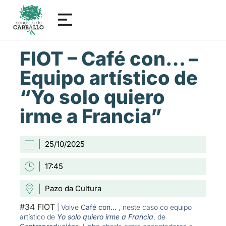
FIOT – Café con… –
Equipo artístico de
“Yo solo quiero
irme a Francia”
25/10/2025
17:45
Pazo da Cultura
#34 FIOT
| Volve
Café con…
, neste caso co equipo
artístico de
Yo solo quiero irme a Francia
, de