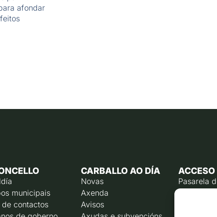
para afondar
feitos
ONCELLO
CARBALLO AO DÍA
ACCESO
ldía
Novas
Pasarela 
os municipais
Axenda
Emprego p
 de contactos
Avisos
Calendari
contribuín
nos de goberno
Axudas e subvencións