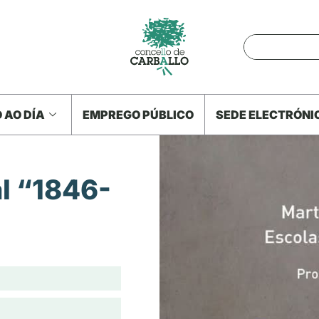
 AO DÍA
EMPREGO PÚBLICO
SEDE ELECTRÓNI
l “1846-