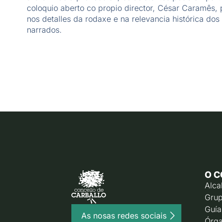
coloquio aberto co propio director, César Caramês, 
nos detalles da rodaxe e na relevancia histórica dos 
narrados.
O C
Alca
Grup
Guía
As nosas redes sociais
Órga