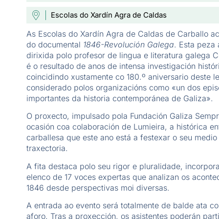
Escolas do Xardín Agra de Caldas
As Escolas do Xardín Agra de Caldas de Carballo ac
do documental
1846-Revolución Galega
. Esta peza 
dirixida polo profesor de lingua e literatura galega
é o resultado de anos de intensa investigación histór
coincidindo xustamente co 180.º aniversario deste l
considerado polos organizacións como «un dos epis
importantes da historia contemporánea de Galiza».
O proxecto, impulsado pola Fundación Galiza Sempr
ocasión coa colaboración de Lumieira, a histórica en
carballesa que este ano está a festexar o seu medio
traxectoria.
A fita destaca polo seu rigor e pluralidade, incorpo
elenco de 17 voces expertas que analizan os acont
1846 desde perspectivas moi diversas.
A entrada ao evento será totalmente de balde ata c
aforo. Tras a proxección, os asistentes poderán part