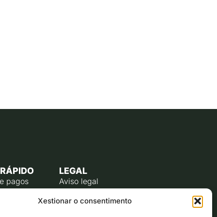
 RÁPIDO
LEGAL
de pagos
Aviso legal
úblico
Política de privacidade
Xestionar o consentimento
o do
Política de cookies (UE)
te