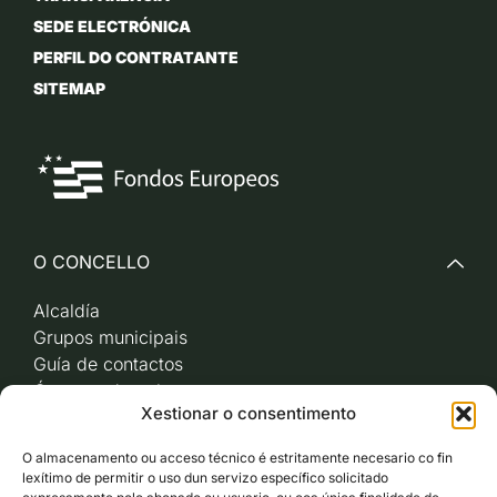
SEDE ELECTRÓNICA
PERFIL DO CONTRATANTE
SITEMAP
O CONCELLO
Alcaldía
Grupos municipais
Guía de contactos
Órganos de goberno
Xestionar o consentimento
Acceso a videoactas
Sesións de pleno e
O almacenamento ou acceso técnico é estritamente necesario co fin
xunta de goberno local
lexítimo de permitir o uso dun servizo específico solicitado
Imaxe corporativa