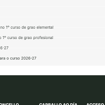
 no 1º curso de grao elemental
no 1º curso de grao profesional
26-27
ara o curso 2026-27
ONCELLO
CARBALLO AO DÍA
ACCESO