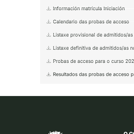
Información matrícula Iniciación
Calendario das probas de acceso
Listaxe provisional de admitidos/as
Listaxe definitiva de admitidos/as 
Probas de acceso para o curso 20
Resultados das probas de acceso p
O C