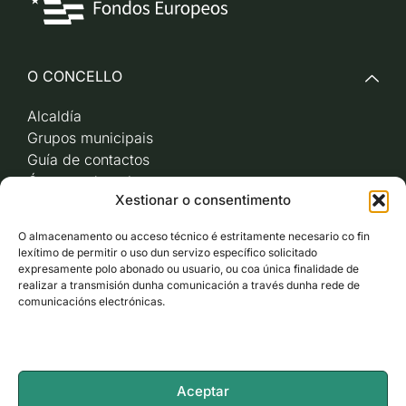
O CONCELLO
Alcaldía
Grupos municipais
Guía de contactos
Órganos de goberno
Xestionar o consentimento
Acceso a videoactas
Sesións de pleno e
O almacenamento ou acceso técnico é estritamente necesario co fin
xunta de goberno local
lexítimo de permitir o uso dun servizo específico solicitado
Imaxe corporativa
expresamente polo abonado ou usuario, ou coa única finalidade de
realizar a transmisión dunha comunicación a través dunha rede de
comunicacións electrónicas.
CARBALLO AO DÍA
ACCESO RÁPIDO
Aceptar