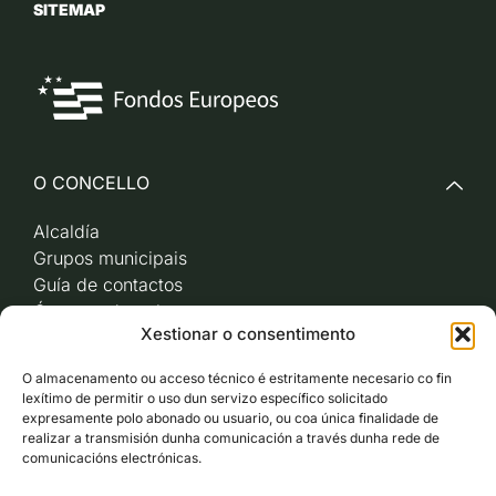
SITEMAP
O CONCELLO
Alcaldía
Grupos municipais
Guía de contactos
Órganos de goberno
Xestionar o consentimento
Acceso a videoactas
Sesións de pleno e
O almacenamento ou acceso técnico é estritamente necesario co fin
xunta de goberno local
lexítimo de permitir o uso dun servizo específico solicitado
Imaxe corporativa
expresamente polo abonado ou usuario, ou coa única finalidade de
realizar a transmisión dunha comunicación a través dunha rede de
comunicacións electrónicas.
CARBALLO AO DÍA