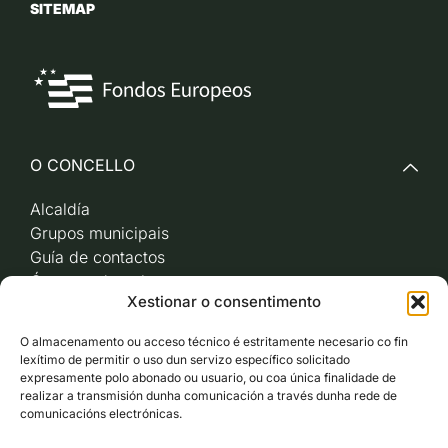
SITEMAP
O CONCELLO
Alcaldía
Grupos municipais
Guía de contactos
Órganos de goberno
Xestionar o consentimento
Acceso a videoactas
Sesións de pleno e
O almacenamento ou acceso técnico é estritamente necesario co fin
xunta de goberno local
lexítimo de permitir o uso dun servizo específico solicitado
Imaxe corporativa
expresamente polo abonado ou usuario, ou coa única finalidade de
realizar a transmisión dunha comunicación a través dunha rede de
comunicacións electrónicas.
CARBALLO AO DÍA