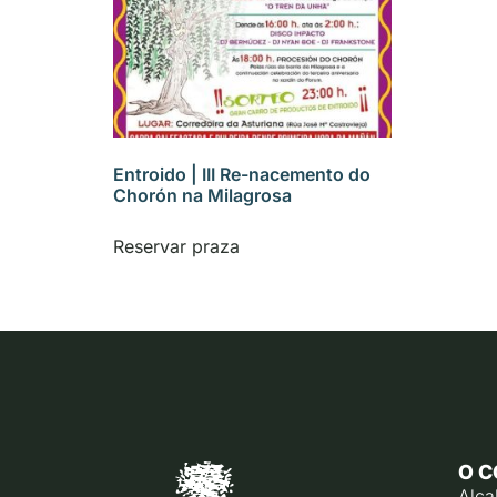
Entroido | III Re-nacemento do
Chorón na Milagrosa
Reservar praza
O C
Alca