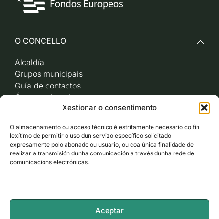
O CONCELLO
Alcaldía
Grupos municipais
Guía de contactos
Órganos de goberno
Xestionar o consentimento
Acceso a videoactas
Sesións de pleno e
O almacenamento ou acceso técnico é estritamente necesario co fin
xunta de goberno local
lexítimo de permitir o uso dun servizo específico solicitado
Imaxe corporativa
expresamente polo abonado ou usuario, ou coa única finalidade de
realizar a transmisión dunha comunicación a través dunha rede de
comunicacións electrónicas.
CARBALLO AO DÍA
ACCESO RÁPIDO
Aceptar