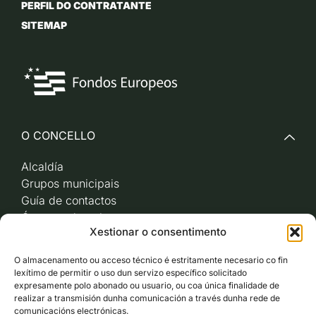
PERFIL DO CONTRATANTE
SITEMAP
O CONCELLO
Alcaldía
Grupos municipais
Guía de contactos
Órganos de goberno
Xestionar o consentimento
Acceso a videoactas
Sesións de pleno e
O almacenamento ou acceso técnico é estritamente necesario co fin
xunta de goberno local
lexítimo de permitir o uso dun servizo específico solicitado
Imaxe corporativa
expresamente polo abonado ou usuario, ou coa única finalidade de
realizar a transmisión dunha comunicación a través dunha rede de
comunicacións electrónicas.
CARBALLO AO DÍA