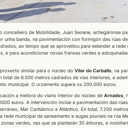
 o concelleiro de Mobilidade, Juan Seoane, achegáronse pa
 por unha banda, na pavimentación con formigón das rúas d
adrados, ao tempo que se aproveitou para estender a red
s, e para acondicionar novas franxas verdes e adoquinadas
proxecto similar para o núcleo do
Vilar do Carballo
, na pa
 total de 6.500 metros cadrados de vías interiores, e adem
nto municipal. O orzamento supera os 200.000 euros.
ación a mellora do viario interior do núcleo de
Arnados
, 
000 euros. A intervención inclúe a pavimentación das rúa
erráneo, Mar Cantábrico e Atlántico. En total, 7.200 metro
 a rede municipal de saneamento e augas pluviais na rúa M
 zonas verdes, nas que se plantarán 30 árbores, e mobiliar