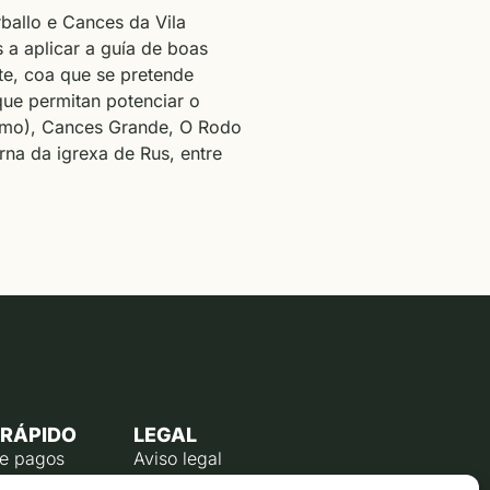
ballo e Cances da Vila
 a aplicar a guía de boas
nte, coa que se pretende
que permitan potenciar o
samo), Cances Grande, O Rodo
rna da igrexa de Rus, entre
 RÁPIDO
LEGAL
de pagos
Aviso legal
úblico
Política de privacidade