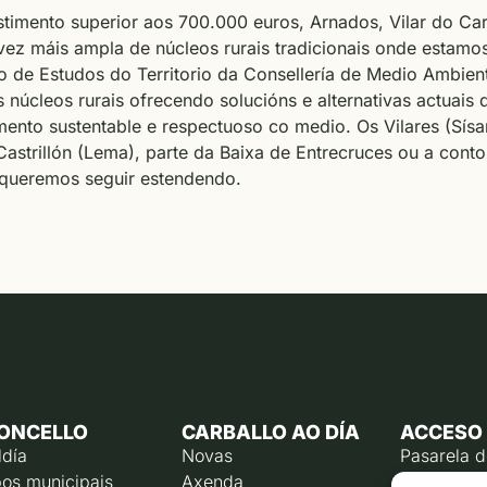
stimento superior aos 700.000 euros, Arnados, Vilar do Car
ez máis ampla de núcleos rurais tradicionais onde estamos
uto de Estudos do Territorio da Consellería de Medio Ambie
 núcleos rurais ofrecendo solucións e alternativas actuais 
mento sustentable e respectuoso co medio. Os Vilares (Sí
 Castrillón (Lema), parte da Baixa de Entrecruces ou a conto
 queremos seguir estendendo.
ONCELLO
CARBALLO AO DÍA
ACCESO
ldía
Novas
Pasarela 
os municipais
Axenda
Emprego p