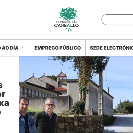
 AO DÍA
EMPREGO PÚBLICO
SEDE ELECTRÓNI
s
or
exa
o