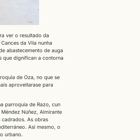
ra ver o resultado da
e Cances da Vila nunha
e de abastecemento de auga
 que dignifican a contorna
rroquia de Oza, no que se
ais aproveitarase para
na parroquia de Razo, cun
s Méndez Núñez, Almirante
s cadrados. As obras
editerráneo. Así mesmo, o
io urbano.