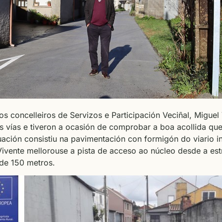
os concelleiros de Servizos e Participación Veciñal, Miguel 
 vías e tiveron a ocasión de comprobar a boa acollida que 
ación consistiu na pavimentación con formigón do viario int
ivente mellorouse a pista de acceso ao núcleo desde a est
de 150 metros.