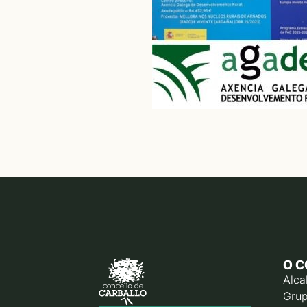
O C
Alca
Grup