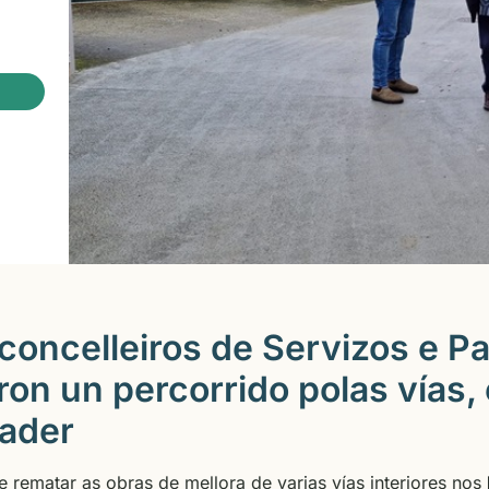
 concelleiros de Servizos e Pa
aron un percorrido polas vías
ader
 rematar as obras de mellora de varias vías interiores nos