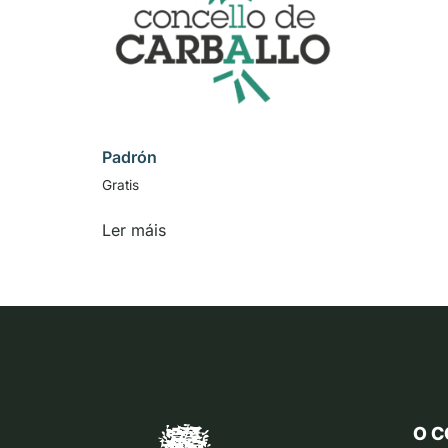
Padrón
Gratis
Ler máis
O C