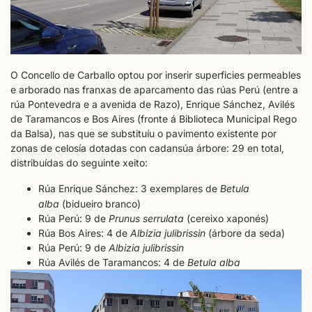
O Concello de Carballo optou por inserir superficies permeables
e arborado nas franxas de aparcamento das rúas Perú (entre a
rúa Pontevedra e a avenida de Razo), Enrique Sánchez, Avilés
de Taramancos e Bos Aires (fronte á Biblioteca Municipal Rego
da Balsa), nas que se substituíu o pavimento existente por
zonas de celosía dotadas con cadansúa árbore: 29 en total,
distribuídas do seguinte xeito:
Rúa Enrique Sánchez: 3 exemplares de
Betula
alba
(bidueiro branco)
Rúa Perú: 9 de
Prunus serrulata
(cereixo xaponés)
Rúa Bos Aires: 4 de
Albizia julibrissin
(árbore da seda)
Rúa Perú: 9 de
Albizia julibrissin
Rúa Avilés de Taramancos: 4 de
Betula alba