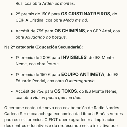
Rus, coa obra
Arden os montes
.
OS CRISTINATREIROS
2º premio de 150€ para
, do
CEIP A Cristina, coa obra
Medo me dá
.
OS CHIMPÍNS
Accésit de 75€ para
, do CPR Artai, coa
obra
Axudando ao bosque.
Na
2ª categoría (Educación Secundaria)
:
INVISIBLES
1º premio de 200€ para
, do IES Monte
Neme, coa obra
Ícaras
.
EQUIPO ANTIMETA
1º premio de 150 € para
, do IES
Eduardo Pondal, coa obra
O interrogatorio
.
OS TOXOS
Accésit de 75€ para
, do IES Monte Neme,
coa obra
Hai un punto que me doe
.
O certame contou de novo coa colaboración de Radio Nordés
Cadena Ser e coa achega económica da Libraría Brañas Verdes
para os seis premios. O FIOT quere agradecer a implicación
dos centros educativos e do profesorado nesta iniciativa que