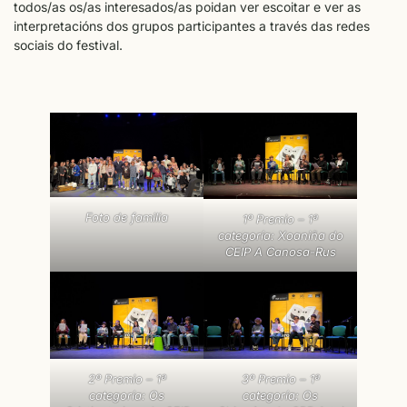
todos/as os/as interesados/as poidan ver escoitar e ver as
interpretacións dos grupos participantes a través das redes
sociais do festival.
Foto de familia
1º Premio – 1ª
categoría: Xoaniña do
CEIP A Canosa-Rus
2º Premio – 1ª
3º Premio – 1ª
categoría: Os
categoría: Os