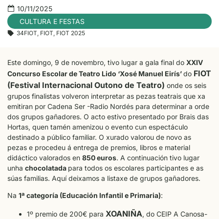
10/11/2025
CULTURA E FESTAS
34FIOT
,
FIOT
,
FIOT 2025
Este domingo, 9 de novembro, tivo lugar a gala final do
XXIV
FIOT
Concurso Escolar de Teatro Lido ‘Xosé Manuel Eirís’
do
(Festival Internacional Outono de Teatro)
onde os seis
grupos finalistas volveron interpretar as pezas teatrais que xa
emitiran por Cadena Ser -Radio Nordés para determinar a orde
dos grupos gañadores. O acto estivo presentado por Brais das
Hortas, quen tamén amenizou o evento cun espectáculo
destinado a público familiar. O xurado valorou de novo as
pezas e procedeu á entrega de premios, libros e material
didáctico valorados en
850 euros
. A continuación tivo lugar
unha
chocolatada
para todos os escolares participantes e as
súas familias. Aquí deixamos a listaxe de grupos gañadores.
Na
1ª categoría (Educación Infantil e Primaria)
:
XOANIÑA
1º premio de 200€ para
, do CEIP A Canosa-