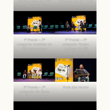
Cristinatreiros do CEIP
Chimpíns do CPR Artai
A Cristiña
1º Premio – 2ª
2º Premio – 2ª
categoría: Invisibles do
categoría: Equipo
IES Monte Neme
Antimeta do IES
Eduardo Pondal
3º Premio – 2ª
Brais das Hortas
categoría: Os Toxos
do IES Monte Neme