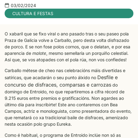
03/02/2024
CULTURA E FESTAS
O xabaril que se fixo viral o ano pasado tras o seu paseo pola
Praza de Galicia volve a Carballo, pero desta volta disfrazado
de porco. E se non fose polos cornos, que o delatan, e por esa
aparencia de
malote
, mesmo semellaría un porquiño celestial.
Así que, se vos atopades con el pola rúa, non vos confiedes!
Carballo métese de cheo nas celebracións máis divertidas e
Desfile e
satíricas, que acadarán o seu punto álxido no
concurso de disfraces, comparsas e carrozas
do
domingo de Entroido, no que repartiremos a cifra récord de
9.215 euros entre premios e gratificacións. Non agardes ao
último día para inscribirte! Este ano contaremos con Bea
Campos, actriz e monologuista, como presentadora do evento,
que rematará co xa tradicional baile de disfraces, amenizado
nesta ocasión polo grupo Eureka.
Como é habitual, o programa de Entroido inclúe non só as