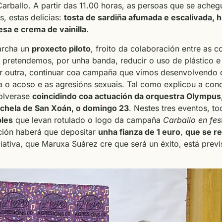
Carballo. A partir das 11.00 horas, as persoas que se ach
s, estas delicias:
tosta de sardiña afumada e escalivada,
sa e crema de vainilla
.
archa un
proxecto piloto
, froito da colaboración entre as c
 pretendemos, por unha banda, reducir o uso de plástico 
or outra, continuar coa campaña que vimos desenvolvendo
a o acoso e as agresións sexuais. Tal como explicou a conc
volverase
coincidindo coa actuación da orquestra Olympus,
Cachela de San Xoán, o domingo 23
. Nestes tres eventos, t
bles
que levan rotulado o logo da campaña
Carballo en fes
ión haberá que depositar
unha fianza de 1 euro
,
que se r
ciativa, que Maruxa Suárez cre que será un éxito, está prev