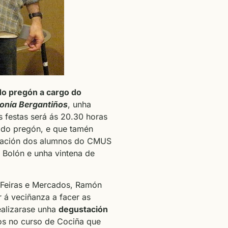
do pregón a cargo do
fonía Bergantiños
, unha
 festas será ás 20.30 horas
a do pregón, e que tamén
boración dos alumnos do CMUS
s Bolón e unha vintena de
 Feiras e Mercados, Ramón
 á veciñanza a facer as
ealizarase unha
degustación
s no curso de Cociña que