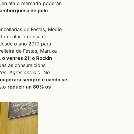
eguen ata o mercado poderán
 hamburguesa de polo
oncellarías de Festas, Medio
e fomentar o consumo
 desde o ano 2019 para
elleira de Festas, Maruxa
 o venres 21; o Rockin
odas as consumicións
tas. Agresións 0’0.
No
ecuperará sempre e cando se
isto
reducir un 80% os