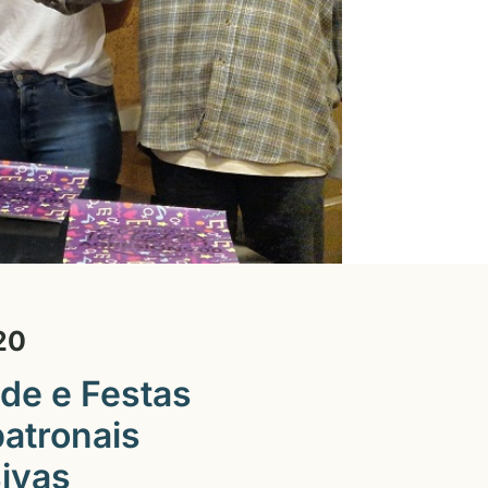
20
de e Festas
patronais
sivas