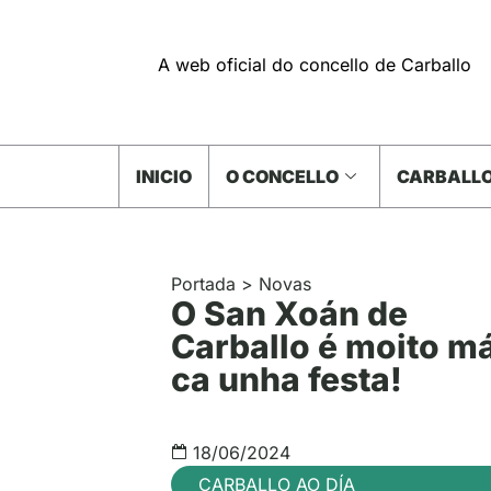
A web oficial do concello de Carballo
INICIO
O CONCELLO
CARBALLO
Portada
>
Novas
O San Xoán de
Carballo é moito m
ca unha festa!
18/06/2024
CARBALLO AO DÍA