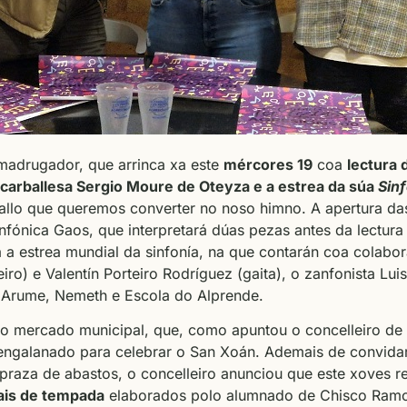
madrugador, que arrinca xa este
mércores 19
coa
lectura 
 carballesa Sergio Moure de Oteyza e a estrea da súa
Sin
llo que queremos converter no noso himno. A apertura das
nfónica Gaos, que interpretará dúas pezas antes da lectur
a a estrea mundial da sinfonía, na que contarán coa cola
iro) e Valentín Porteiro Rodríguez (gaita), o zanfonista Lui
 Arume, Nemeth e Escola do Alprende.
ao mercado municipal, que, como apuntou o concelleiro de
 engalanado para celebrar o San Xoán. Ademais de convidar
praza de abastos, o concelleiro anunciou que este xoves r
ais de tempada
elaborados polo alumnado de Chisco Ramo