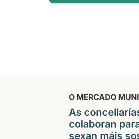
O MERCADO MUNIC
As concellaría
colaboran para
sexan máis sos