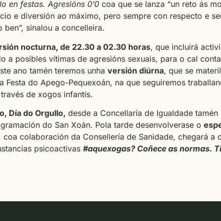
lo en festas. Agresións 0’0
coa que se lanza “un reto ás m
cio e diversión ao máximo, pero sempre con respecto e s
 ben”, sinalou a concelleira.
rsión nocturna, de 22.30 a 02.30 horas
, que incluirá acti
o a posibles vítimas de agresións sexuais, para o cal cont
este ano tamén teremos unha
versión diúrna
, que se materi
da Festa do Apego-Pequexoán, na que seguiremos traballand
través de xogos infantís.
o, Día do Orgullo,
desde a Concellaría de Igualdade tamén 
ogramación do San Xoán. Pola tarde desenvolverase o
espe
e, coa colaboración da Consellería de Sanidade, chegará a
stancias psicoactivas
#aquexogas? Coñece as normas. Ti