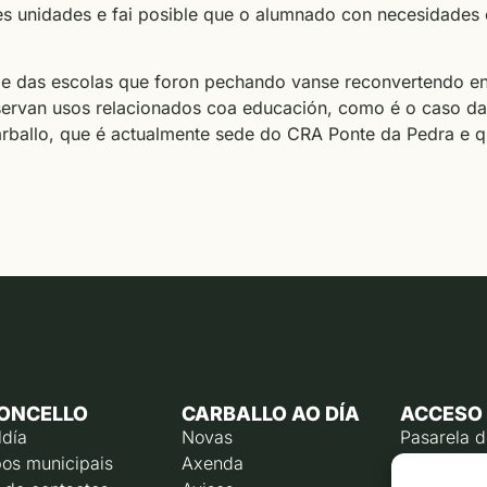
es unidades e fai posible que o alumnado con necesidades 
ade das escolas que foron pechando vanse reconvertendo en
servan usos relacionados coa educación, como é o caso da
rballo, que é actualmente sede do CRA Ponte da Pedra e 
ONCELLO
CARBALLO AO DÍA
ACCESO
ldía
Novas
Pasarela 
os municipais
Axenda
Emprego p