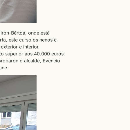
irón-Bértoa, onde está
ta, este curso os nenos e
xterior e interior,
nto superior aos 40.000 euros.
probaron o alcalde, Evencio
ane.