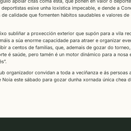
gullo apoiar citas coma esta, que poñen en valor o deporte
deportistas esixe unha loxística impecable, e dende a Con
 de calidade que fomenten hábitos saudables e valores d
xo subliñar a proxección exterior que supón para a vila reci
máis a súa enorme capacidade para atraer e organizar event
bir a centos de familias, que, ademais de gozar do torneo
te é saúde, pero tamén é un motor dinámico para a nosa 
és”.
lub organizador convidan a toda a veciñanza e ás persoas 
e Noia este sábado para gozar dunha xornada única chea de