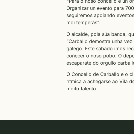
“
Para o noso concello é un or
Organizar un evento para 700 
seguiremos apoiando eventos
moi temperás”.
O alcalde, pola súa banda, qui
“Carballo demostra unha vez 
galego. Este sábado imos reci
coñecer o noso pobo. O depor
escaparate do orgullo carball
O Concello de Carballo e o c
rítmica a achegarse ao Vila d
moito talento.