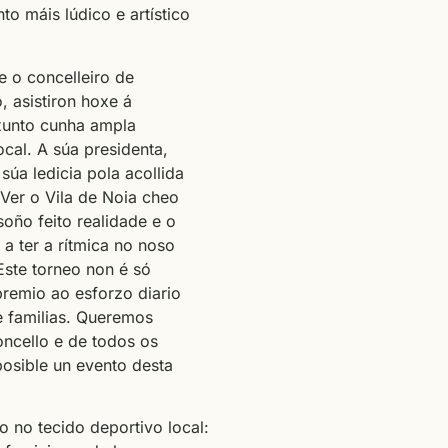
o máis lúdico e artístico
e o concelleiro de
, asistiron hoxe á
xunto cunha ampla
ocal. A súa presidenta,
úa ledicia pola acollida
Ver o Vila de Noia cheo
oño feito realidade e o
 a ter a rítmica no noso
Este torneo non é só
premio ao esforzo diario
e familias. Queremos
ncello e de todos os
posible un evento desta
o no tecido deportivo local: