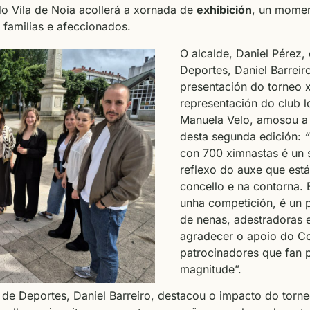
 do Vila de Noia acollerá a xornada de
exhibición
, un moment
 familias e afeccionados.
O alcalde, Daniel Pérez, 
Deportes, Daniel Barreiro
presentación do torneo 
representación do club l
Manuela Velo, amosou a s
desta segunda edición:
“
con 700 ximnastas é un s
reflexo do auxe que está
concello e na contorna. 
unha competición, é un 
de nenas, adestradoras 
agradecer o apoio do Co
patrocinadores que fan 
magnitude”.
 de Deportes, Daniel Barreiro, destacou o impacto do torne