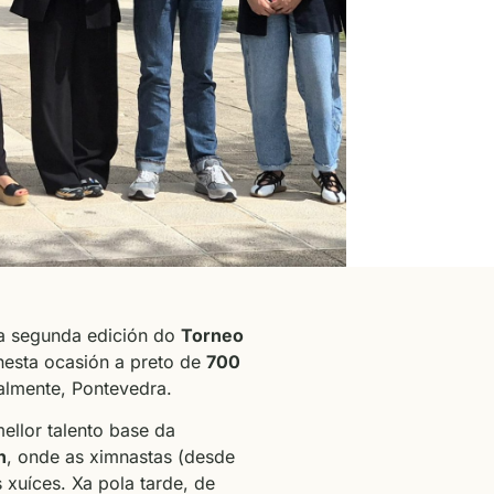
r a segunda edición do
Torneo
nesta ocasión a preto de
700
almente, Pontevedra.
ellor talento base da
n
, onde as ximnastas (desde
 xuíces. Xa pola tarde, de