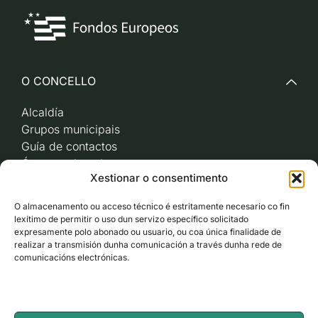
O CONCELLO
Alcaldía
Grupos municipais
Guía de contactos
Órganos de goberno
Xestionar o consentimento
Acceso a videoactas
Sesións de pleno e
O almacenamento ou acceso técnico é estritamente necesario co fin
xunta de goberno local
lexítimo de permitir o uso dun servizo específico solicitado
Imaxe corporativa
expresamente polo abonado ou usuario, ou coa única finalidade de
realizar a transmisión dunha comunicación a través dunha rede de
comunicacións electrónicas.
CARBALLO AO DÍA
ACCESO RÁPIDO