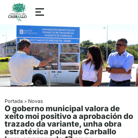
Portada
Novas
>
O goberno municipal valora de
xeito moi positivo a aprobación do
trazado da variante, unha obra
estratéxica pola que Carballo