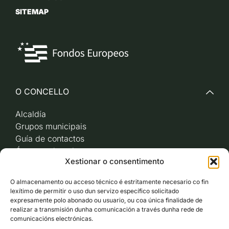
SITEMAP
O CONCELLO
Alcaldía
Grupos municipais
Guía de contactos
Órganos de goberno
Xestionar o consentimento
Acceso a videoactas
Sesións de pleno e
O almacenamento ou acceso técnico é estritamente necesario co fin
xunta de goberno local
lexítimo de permitir o uso dun servizo específico solicitado
Imaxe corporativa
expresamente polo abonado ou usuario, ou coa única finalidade de
realizar a transmisión dunha comunicación a través dunha rede de
comunicacións electrónicas.
CARBALLO AO DÍA