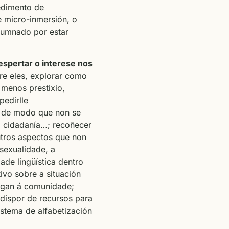
edimento de
e micro-inmersión, o
lumnado por estar
espertar o interese nos
re eles, explorar como
 menos prestixio,
pedirlle
n de modo que non se
 a cidadanía…; recoñecer
utros aspectos que non
 sexualidade, a
ade lingüística dentro
tivo sobre a situación
egan á comunidade;
 dispor de recursos para
sistema de alfabetización