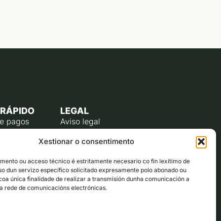
 RÁPIDO
LEGAL
de pagos
Aviso legal
úblico
Política de privacidade
Xestionar o consentimento
o do
Política de cookies (UE)
te
ento ou acceso técnico é estritamente necesario co fin lexítimo de
lectrónico
uso dun servizo específico solicitado expresamente polo abonado ou
ta co alcalde
 coa única finalidade de realizar a transmisión dunha comunicación a
a rede de comunicacións electrónicas.
ón municipal