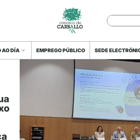
 AO DÍA
EMPREGO PÚBLICO
SEDE ELECTRÓNI
ua
xo
ca