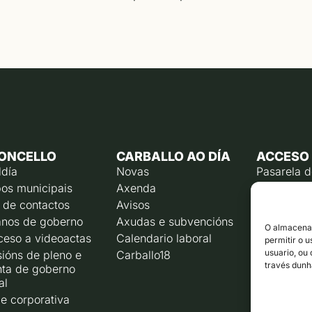
ONCELLO
CARBALLO AO DÍA
ACCESO
ldía
Novas
Pasarela 
os municipais
Axenda
Emprego p
 de contactos
Avisos
Calendari
contribuín
nos de goberno
Axudas e subvencións
O almacenam
Rexistro e
ceso a videoactas
Calendario laboral
permitir o 
Liña direc
usuario, ou
ións de pleno e
Carballo18
través dunh
nta de goberno
Corporaci
al
e corporativa