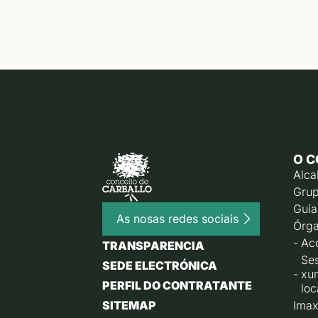
O C
Alca
Grup
Guía
As nosas redes sociais
Órga
Ac
TRANSPARENCIA
Ses
SEDE ELECTRÓNICA
xu
PERFIL DO CONTRATANTE
loc
SITEMAP
Imax