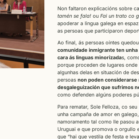
Non faltaron explicacións sobre
tamén se fala!
ou
Fai un trato co 
apoderar a lingua galega en espa
as persoas que participaron depor
Ao final, ás persoas oíntes quedou
comunidade inmigrante ten unha 
cara ás linguas minorizada
s, com
porque proceden de lugares onde s
algunhas delas en situación de de
persoas
non poden considerarse 
desgaleguización que sufrimos 
como defenden algúns poderes pú
Para rematar, Sole Felloza, co seu
unha campaña de amor en galego,
namoramento tal como lle pasou a
Uruguai e que promova o orgullo e
que “hai que vestila de festa e leva