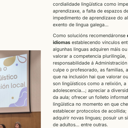
cordialidade lingüística como imp
aprendizaxe, a falta de espazos d
impedimento de aprendizaxe do a
exento de lingua galega…
Como solucións recomendáronse
idiomas
establecendo vínculos ent
algunhas linguas adquiren máis ou
valorar a competencia plurilingüe, 
responsabilidade á Administració
culpe o profesorado, as familias,
que na inclusión hai que valorar o
son lingüísticos como a relixión, a
adolescencia…; apreciar a diversid
da aula; ofrecer un folleto informa
lingüística no momento en que ch
establecer protocolos de acollida;
adquirir novas linguas; posuír un 
de adultos… entre outras.