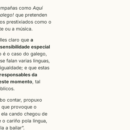
 campañas como
Aquí
galego!
que pretenden
zos prestixiados como o
te ou a música.
lles claro que
a
sensibilidade especial
o é o caso do galego,
e falan varias linguas,
sigualdade; e que estas
responsables da
neste momento
, tal
blicos.
 bo contar, propuxo
 que provoque o
 ela cando chegou de
 o cariño pola lingua,
la a bailar”.