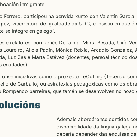
oboación inmigrante.
o Ferrero, participou na benvida xunto con Valentín García,
ópez, vicerreitora de Igualdade da UDC, e insistiu en que é 
e se integre en galego”.
es e relatores, con Renée DePalma, Marta Besada, Uxía Verd
s Loureiro, Alicia Padín, Mónica Reixía, Arcadio González,
da, Luz Zas e Marta Estévez (docentes, persoal técnico do
s entidades).
táronse iniciativas como o proxecto TeCoLing (Tecendo com
ello de Carballo, ou estratexias pedagóxicas como os obr
ou Rompendo barreiras, que tamén se desenvolven no noso c
olucións
Ademais abordáronse contidos com
dispoñibilidade da lingua galega 
debería depender das enquisas das