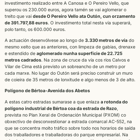
investimento realizado entre A Canosa e O Pereiro Vello, que
superou os 230.000 euros, agora tamén se vai aglomerar o
treito que vai
desde O Pereiro Vello ata Outón, cun orzamento
de 391.797,88 euros
. O investimento total nesta vía superará,
polo tanto, os 600.000 euros.
A actuación desenvólvese ao longo de
3.330 metros de vía
do
mesmo xeito que as anteriores, con limpeza de gabias, drenaxe
e estendido de
aglomerado nunha superficie de 22.725
metros cadrados
. Na zona de cruce da vía cos ríos Calvos e
Vilar de Cima está previsto un sobreancho de un metro por
cada marxe. No lugar do Outón será preciso construír un muro
de coieira de 35 metros de lonxitude e algo menos de 3 de alto.
Polígono de Bértoa-Avenida dos Abetos
A estas catro estradas sumarase a que enlaza
a rotonda do
polígono industrial de Bértoa coa da estrada de Razo
,
prevista no Plan Xeral de Ordenación Municipal (PXOM) co
obxectivo de desconxestionar a estrada comarcal AC-552, na
que se concentra moito tráfico sobre todo nos horarios de saída
dos traballadores e traballadoras do parque empresarial. Na