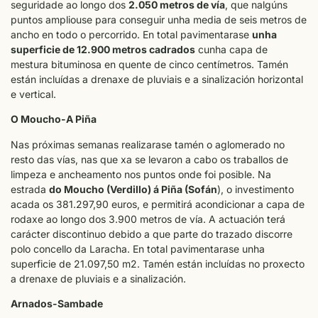
seguridade ao longo dos
2.050 metros de vía
, que nalgúns
puntos ampliouse para conseguir unha media de seis metros de
ancho en todo o percorrido. En total pavimentarase
unha
superficie de 12.900 metros cadrados
cunha capa de
mestura bituminosa en quente de cinco centímetros. Tamén
están incluídas a drenaxe de pluviais e a sinalización horizontal
e vertical.
O Moucho-A Piña
Nas próximas semanas realizarase tamén o aglomerado no
resto das vías, nas que xa se levaron a cabo os traballos de
limpeza e ancheamento nos puntos onde foi posible. Na
estrada
do Moucho (Verdillo) á Piña (Sofán
), o investimento
acada os 381.297,90 euros, e permitirá acondicionar a capa de
rodaxe ao longo dos 3.900 metros de vía. A actuación terá
carácter discontinuo debido a que parte do trazado discorre
polo concello da Laracha. En total pavimentarase unha
superficie de 21.097,50 m2. Tamén están incluídas no proxecto
a drenaxe de pluviais e a sinalización.
Arnados-Sambade