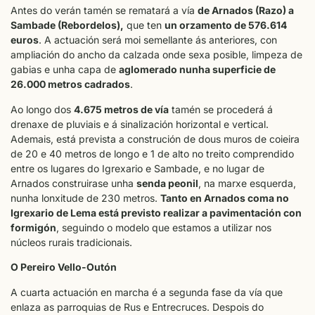
Antes do verán tamén se rematará a vía
de Arnados (Razo) a
Sambade (Rebordelos),
que ten
un orzamento de 576.614
euros
. A actuación será moi semellante ás anteriores, con
ampliación do ancho da calzada onde sexa posible, limpeza de
gabias e unha capa de
aglomerado nunha superficie de
26.000 metros cadrados
.
Ao longo dos
4.675 metros de vía
tamén se procederá á
drenaxe de pluviais e á sinalización horizontal e vertical.
Ademais, está prevista a construción de dous muros de coieira
de 20 e 40 metros de longo e 1 de alto no treito comprendido
entre os lugares do Igrexario e Sambade, e no lugar de
Arnados construirase unha
senda peonil
, na marxe esquerda,
nunha lonxitude de 230 metros.
Tanto en Arnados coma no
Igrexario de Lema está previsto realizar a pavimentación con
formigón
, seguindo o modelo que estamos a utilizar nos
núcleos rurais tradicionais.
O Pereiro Vello-Outón
A cuarta actuación en marcha é a segunda fase da vía que
enlaza as parroquias de Rus e Entrecruces. Despois do