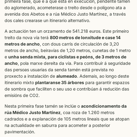
primeira fase, que é a que está en execución, pendente tamén
do aglomerado, acometerase o treito desde o polígono ata a
avenida dos Abetos e a rúa Médico Justo Martínez, a través
dos cales crearase un itinerario alternativo.
A actuación ten un orzamento de 541.218 euros. Este primeiro
treito da nova vía terá
800 metros de lonxitude e case 14
metros de ancho
, con dous carrís de circulación de 3,20
metros de ancho, beiravías de 1,20 metros, cunetas de 1 metro
e
unha senda mixta, para ciclistas e peóns, de 3 metros de
ancho
, pola marxe dereita da vía. Para contribuír á seguridade
das persoas usuarias da senda tamén está prevista no
proxecto a instalación de
alumeado
. Ademais, ao longo deste
itinerario mixto
plantaranse 35 árbores
para garantir espazos
de sombra que faciliten o seu uso e contribúan á redución das
emisións de CO2.
Nesta primeira fase tamén se inclúe o
acondicionamento da
rúa Médico Justo Martínez
, coa roza de 1.260 metros
cadrados e a explanación de 105 metros lineais que se atopan
na actualidade en saburra para acometer a posterior
pavimentación.