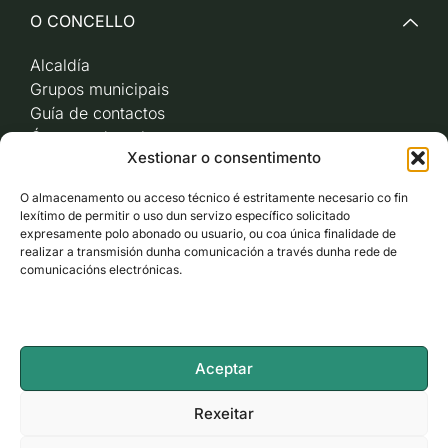
O CONCELLO
Alcaldía
Grupos municipais
Guía de contactos
Órganos de goberno
Xestionar o consentimento
Acceso a videoactas
Sesións de pleno e
O almacenamento ou acceso técnico é estritamente necesario co fin
xunta de goberno local
lexítimo de permitir o uso dun servizo específico solicitado
Imaxe corporativa
expresamente polo abonado ou usuario, ou coa única finalidade de
realizar a transmisión dunha comunicación a través dunha rede de
comunicacións electrónicas.
CARBALLO AO DÍA
ACCESO RÁPIDO
Aceptar
ACCESIBILIDADE
Rexeitar