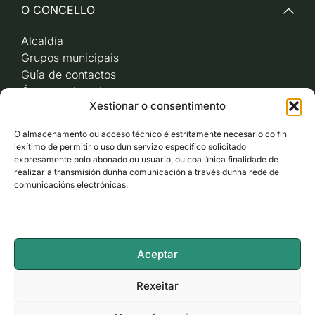
O CONCELLO
Alcaldía
Grupos municipais
Guía de contactos
Órganos de goberno
Xestionar o consentimento
Acceso a videoactas
Sesións de pleno e
O almacenamento ou acceso técnico é estritamente necesario co fin
xunta de goberno local
lexítimo de permitir o uso dun servizo específico solicitado
Imaxe corporativa
expresamente polo abonado ou usuario, ou coa única finalidade de
realizar a transmisión dunha comunicación a través dunha rede de
comunicacións electrónicas.
CARBALLO AO DÍA
ACCESO RÁPIDO
Aceptar
ACCESIBILIDADE
Rexeitar