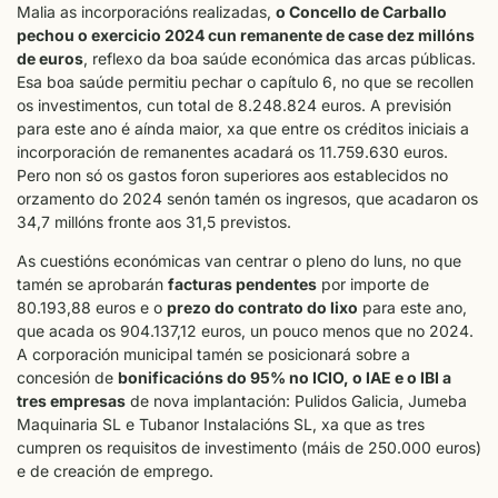
Malia as incorporacións realizadas,
o Concello de Carballo
pechou o exercicio 2024 cun remanente de case dez millóns
de euros
, reflexo da boa saúde económica das arcas públicas.
Esa boa saúde permitiu pechar o capítulo 6, no que se recollen
os investimentos, cun total de 8.248.824 euros. A previsión
para este ano é aínda maior, xa que entre os créditos iniciais a
incorporación de remanentes acadará os 11.759.630 euros.
Pero non só os gastos foron superiores aos establecidos no
orzamento do 2024 senón tamén os ingresos, que acadaron os
34,7 millóns fronte aos 31,5 previstos.
As cuestións económicas van centrar o pleno do luns, no que
tamén se aprobarán
facturas pendentes
por importe de
80.193,88 euros e o
prezo do contrato do lixo
para este ano,
que acada os 904.137,12 euros, un pouco menos que no 2024.
A corporación municipal tamén se posicionará sobre a
concesión de
bonificacións do 95% no ICIO, o IAE e o IBI a
tres empresas
de nova implantación: Pulidos Galicia, Jumeba
Maquinaria SL e Tubanor Instalacións SL, xa que as tres
cumpren os requisitos de investimento (máis de 250.000 euros)
e de creación de emprego.