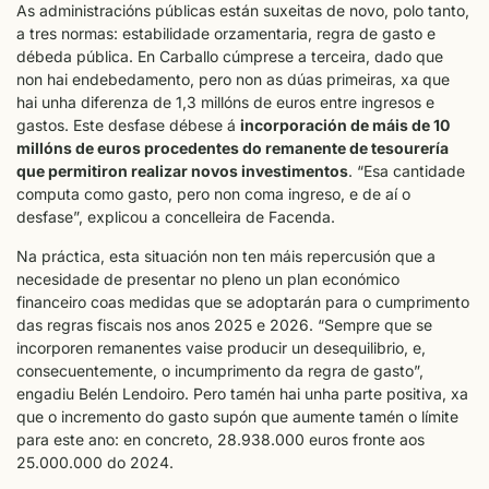
As administracións públicas están suxeitas de novo, polo tanto,
a tres normas: estabilidade orzamentaria, regra de gasto e
débeda pública. En Carballo cúmprese a terceira, dado que
non hai endebedamento, pero non as dúas primeiras, xa que
hai unha diferenza de 1,3 millóns de euros entre ingresos e
gastos. Este desfase débese á
incorporación de máis de 10
millóns de euros procedentes do remanente de tesourería
que permitiron realizar novos investimentos
. “Esa cantidade
computa como gasto, pero non coma ingreso, e de aí o
desfase”, explicou a concelleira de Facenda.
Na práctica, esta situación non ten máis repercusión que a
necesidade de presentar no pleno un plan económico
financeiro coas medidas que se adoptarán para o cumprimento
das regras fiscais nos anos 2025 e 2026. “Sempre que se
incorporen remanentes vaise producir un desequilibrio, e,
consecuentemente, o incumprimento da regra de gasto”,
engadiu Belén Lendoiro. Pero tamén hai unha parte positiva, xa
que o incremento do gasto supón que aumente tamén o límite
para este ano: en concreto, 28.938.000 euros fronte aos
25.000.000 do 2024.