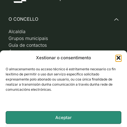
O CONCELLO
Alcaldía
Grupos municipais
Guía de contactos
Órganos de goberno
Xestionar o consentimento
Acceso a videoactas
Sesións de pleno e
O almacenamento ou acceso técnico é estritamente necesario co fin
xunta de goberno local
lexítimo de permitir o uso dun servizo específico solicitado
Imaxe corporativa
expresamente polo abonado ou usuario, ou coa única finalidade de
realizar a transmisión dunha comunicación a través dunha rede de
comunicacións electrónicas.
CARBALLO AO DÍA
ACCESO RÁPIDO
Aceptar
ACCESIBILIDADE