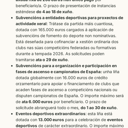
beneficiario/a. O prazo de presentación de instancias
esténdese
do 4 ao 18 de xuño
.
Subvencións a entidades deportivas para proxectos de
actividade xeral
: Trátase da partida máis cuantiosa,
dotada con 165.000 euros cargados á aplicación de
subvencións de fomento do deporte non nominativas.
Está deseñada para cofinanciar a xestión ordinaria dos
clubs nas súas competicións federadas ou formativas
durante a tempada 2026. As solicitudes poden
tramitarse
ata o 29 de xuño
.
Subvencións para a organización e participación en
fases de ascenso e campionatos de España:
unha liña
dotada globalmente con 16.000 euros de crédito
orzamentario para apoiar o financiamento de clubs que
acaden fases de ascenso a competicións nacionais ou
disputen campionatos de España. O importe máximo será
de
ata 6.000 euros
por beneficiario. O prazo de
solicitude abranguerá todo o mes,
do 1 ao 30 de xuño
.
Eventos deportivos extraordinarios
: esta liña está
dotada con
13.000 euros
para a celebración de
eventos
deportivos
de carácter extraordinario. O importe máximo