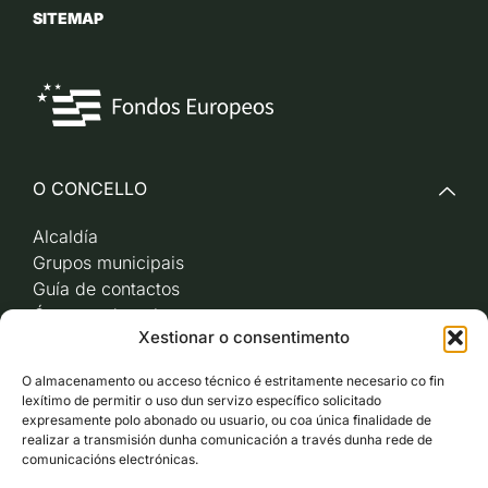
SITEMAP
O CONCELLO
Alcaldía
Grupos municipais
Guía de contactos
Órganos de goberno
Xestionar o consentimento
Acceso a videoactas
Sesións de pleno e
O almacenamento ou acceso técnico é estritamente necesario co fin
xunta de goberno local
lexítimo de permitir o uso dun servizo específico solicitado
Imaxe corporativa
expresamente polo abonado ou usuario, ou coa única finalidade de
realizar a transmisión dunha comunicación a través dunha rede de
comunicacións electrónicas.
CARBALLO AO DÍA