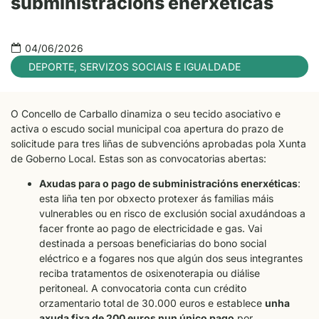
subministracións enerxéticas
04/06/2026
DEPORTE
,
SERVIZOS SOCIAIS E IGUALDADE
O Concello de Carballo dinamiza o seu tecido asociativo e
activa o escudo social municipal coa apertura do prazo de
solicitude para tres liñas de subvencións aprobadas pola Xunta
de Goberno Local. Estas son as convocatorias abertas:
Axudas para o pago de subministracións enerxéticas
:
esta liña ten por obxecto protexer ás familias máis
vulnerables ou en risco de exclusión social axudándoas a
facer fronte ao pago de electricidade e gas. Vai
destinada a persoas beneficiarias do bono social
eléctrico e a fogares nos que algún dos seus integrantes
reciba tratamentos de osixenoterapia ou diálise
peritoneal. A convocatoria conta cun crédito
orzamentario total de 30.000 euros e establece
unha
axuda fixa de 200 euros nun único pago
por