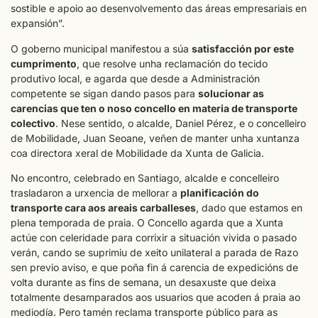
sostible e apoio ao desenvolvemento das áreas empresariais en
expansión”.
O goberno municipal manifestou a súa
satisfacción por este
cumprimento
, que resolve unha reclamación do tecido
produtivo local, e agarda que desde a Administración
competente se sigan dando pasos para
solucionar as
carencias que ten o noso concello en materia de transporte
colectivo
. Nese sentido, o alcalde, Daniel Pérez, e o concelleiro
de Mobilidade, Juan Seoane, veñen de manter unha xuntanza
coa directora xeral de Mobilidade da Xunta de Galicia.
No encontro, celebrado en Santiago, alcalde e concelleiro
trasladaron a urxencia de mellorar a
planificación do
transporte cara aos areais carballeses
, dado que estamos en
plena temporada de praia. O Concello agarda que a Xunta
actúe con celeridade para corrixir a situación vivida o pasado
verán, cando se suprimiu de xeito unilateral a parada de Razo
sen previo aviso, e que poña fin á carencia de expedicións de
volta durante as fins de semana, un desaxuste que deixa
totalmente desamparados aos usuarios que acoden á praia ao
mediodía. Pero tamén reclama transporte público para as