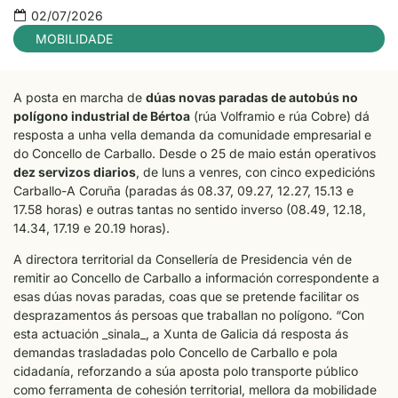
02/07/2026
MOBILIDADE
A posta en marcha de
dúas novas paradas de autobús no
polígono industrial de Bértoa
(rúa Volframio e rúa Cobre) dá
resposta a unha vella demanda da comunidade empresarial e
do Concello de Carballo. Desde o 25 de maio están operativos
dez servizos diarios
, de luns a venres, con cinco expedicións
Carballo-A Coruña (paradas ás 08.37, 09.27, 12.27, 15.13 e
17.58 horas) e outras tantas no sentido inverso (08.49, 12.18,
14.34, 17.19 e 20.19 horas).
A directora territorial da Consellería de Presidencia vén de
remitir ao Concello de Carballo a información correspondente a
esas dúas novas paradas, coas que se pretende facilitar os
desprazamentos ás persoas que traballan no polígono. “Con
esta actuación _sinala_, a Xunta de Galicia dá resposta ás
demandas trasladadas polo Concello de Carballo e pola
cidadanía, reforzando a súa aposta polo transporte público
como ferramenta de cohesión territorial, mellora da mobilidade