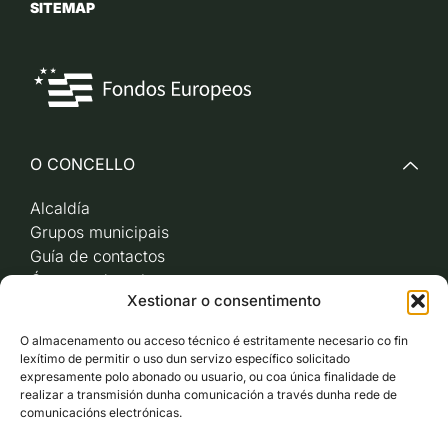
SITEMAP
O CONCELLO
Alcaldía
Grupos municipais
Guía de contactos
Órganos de goberno
Xestionar o consentimento
Acceso a videoactas
Sesións de pleno e
O almacenamento ou acceso técnico é estritamente necesario co fin
xunta de goberno local
lexítimo de permitir o uso dun servizo específico solicitado
Imaxe corporativa
expresamente polo abonado ou usuario, ou coa única finalidade de
realizar a transmisión dunha comunicación a través dunha rede de
comunicacións electrónicas.
CARBALLO AO DÍA