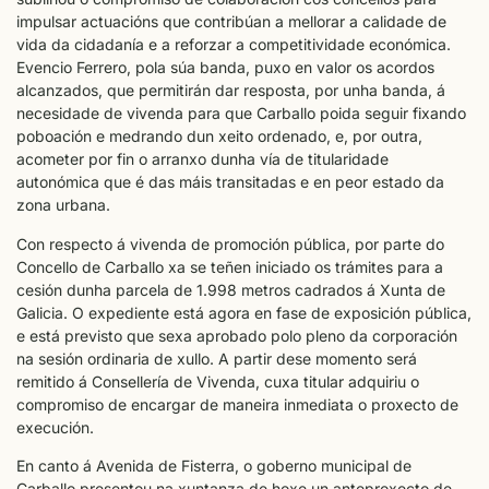
impulsar actuacións que contribúan a mellorar a calidade de
vida da cidadanía e a reforzar a competitividade económica.
Evencio Ferrero, pola súa banda, puxo en valor os acordos
alcanzados, que permitirán dar resposta, por unha banda, á
necesidade de vivenda para que Carballo poida seguir fixando
poboación e medrando dun xeito ordenado, e, por outra,
acometer por fin o arranxo dunha vía de titularidade
autonómica que é das máis transitadas e en peor estado da
zona urbana.
Con respecto á vivenda de promoción pública, por parte do
Concello de Carballo xa se teñen iniciado os trámites para a
cesión dunha parcela de 1.998 metros cadrados á Xunta de
Galicia. O expediente está agora en fase de exposición pública,
e está previsto que sexa aprobado polo pleno da corporación
na sesión ordinaria de xullo. A partir dese momento será
remitido á Consellería de Vivenda, cuxa titular adquiriu o
compromiso de encargar de maneira inmediata o proxecto de
execución.
En canto á Avenida de Fisterra, o goberno municipal de
Carballo presentou na xuntanza de hoxe un anteproxecto de