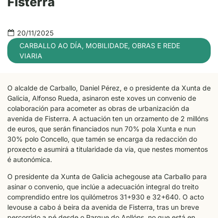
Fisterra
20/11/2025
CARBALLO AO DÍA
,
MOBILIDADE
,
OBRAS E REDE
VIARIA
O alcalde de Carballo, Daniel Pérez, e o presidente da Xunta de
Galicia, Alfonso Rueda, asinaron este xoves un convenio de
colaboración para acometer as obras de urbanización da
avenida de Fisterra. A actuación ten un orzamento de 2 millóns
de euros, que serán financiados nun 70% pola Xunta e nun
30% polo Concello, que tamén se encarga da redacción do
proxecto e asumirá a titularidade da vía, que nestes momentos
é autonómica.
O presidente da Xunta de Galicia achegouse ata Carballo para
asinar o convenio, que inclúe a adecuación integral do treito
comprendido entre los quilómetros 31+930 e 32+640. O acto
levouse a cabo á beira da avenida de Fisterra, tras un breve
percorrido a pé desde o Parque do Anllóns, no que está en