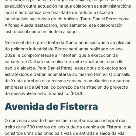
execución outra actuación na que colaboran as administracións
local e autonómica coa finalidade de reducir o risco de
inundacións nas beiras do río Anllóns. Tanto Daniel Pérez coma
Alfonso Rueda destacaron, precisamente, esa colaboración
institucional como un modelo a seguir.
Nese sentido, o presidente da Xunta anunciou que a ampliación
do polígono industrial de Bértoa será unha realidade no ano
2028, e comprometeuse a “intentar” que a execución da
variante de Carballo se realice de xeito simultáneo, como lle
pediu o alcalde. Para Daniel Pérez, estes dous proxectos son
estratéxicos e deben acometerse ao mesmo tempo. O Consello
da Xunta aprobou esta mesma semana a ampliación do parque
empresarial de Bértoa, co comezo da tramitación do proxecto
de desenvolvemento urbanístico (PDU).
Avenida de Fisterra
O convenio asinado hoxe inclúe a reurbanización integral dun
treito duns 700 metros de lonxitude da avenida de Fisterra, que
constitúe unha das principais vías de entrada e saída da vila,