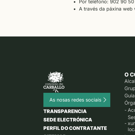
Por teléfono: 902 90 50
A través da páxina web 
O C
Alca
Grup
Guía
As nosas redes sociais
Órga
Ac
TRANSPARENCIA
Ses
SEDE ELECTRÓNICA
xu
PERFIL DO CONTRATANTE
loc