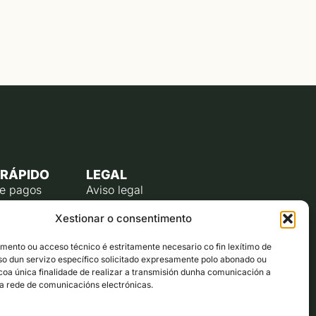
 RÁPIDO
LEGAL
de pagos
Aviso legal
úblico
Política de privacidade
Xestionar o consentimento
o do
Política de cookies (UE)
te
ento ou acceso técnico é estritamente necesario co fin lexítimo de
lectrónico
uso dun servizo específico solicitado expresamente polo abonado ou
ta co alcalde
 coa única finalidade de realizar a transmisión dunha comunicación a
a rede de comunicacións electrónicas.
ón municipal