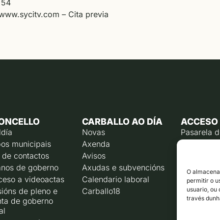
 54
www.sycitv.com – Cita previa
ONCELLO
CARBALLO AO DÍA
ACCESO
ldía
Novas
Pasarela 
os municipais
Axenda
Emprego p
 de contactos
Avisos
Calendari
contribuín
nos de goberno
Axudas e subvencións
O almacenam
Rexistro e
ceso a videoactas
Calendario laboral
permitir o 
Liña direc
usuario, ou
ións de pleno e
Carballo18
través dunh
nta de goberno
Corporaci
al