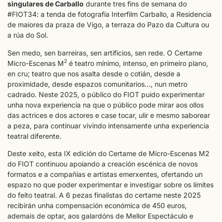
singulares de Carballo
durante tres fins de semana do
#FIOT34: a tenda de fotografía Interfilm Carballo, a Residencia
de maiores da praza de Vigo, a terraza do Pazo da Cultura ou
a rúa do Sol.
Sen medo, sen barreiras, sen artificios, sen rede. O Certame
2
Micro-Escenas M
é teatro mínimo, intenso, en primeiro plano,
en cru; teatro que nos asalta desde o cotián, desde a
proximidade, desde espazos comunitarios…, nun metro
cadrado. Neste 2025, o público do FIOT puido experimentar
unha nova experiencia na que o público pode mirar aos ollos
das actrices e dos actores e case tocar, ulir e mesmo saborear
a peza, para continuar vivindo intensamente unha experiencia
teatral diferente.
Deste xeito, esta IX edición do Certame de Micro-Escenas M2
do FIOT continuou apoiando a creación escénica de novos
formatos e a compañías e artistas emerxentes, ofertando un
espazo no que poder experimentar e investigar sobre os límites
do feito teatral. A 6 pezas finalistas do certame neste 2025
recibirán unha compensación económica de 450 euros,
ademais de optar, aos galardóns de Mellor Espectáculo e