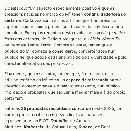
E destacou: “Un aspecto especialmente positivo é que as
2
creacións nacidas no marco do M
teñen
continuidade fóra do
certame
. Cada vez son máis os artistas que, tras presentar
aquí as súas primeiras propostas, deciden desenvolver a obra
completa. Exemplos recentes desta evolución son
Ninguén tira
fotos nos enterros
, de Carlota Mosquera, ou
Alicia Wants To
,
de Bengala Teatro Físico. Cómpre salientar, tamén que o
2
público do M
comeza a consolidarse, converténdose nun
público fiel que acode cada ano atraído pola diversidade e polo
carácter alternativo das propostas”.
Finalmente, quixo salientar, tamén, que, “en resumo, esta
2
edición reafirma ao M
como un
espazo de referencia
para a
creación contemporánea e o talento emerxente, cun público
implicado e propostas que seguen a medrar máis alá do propio
certame”.
Entre as
25 propostas recibidas a concurso
neste 2025, un
xurado profesional elixiu 6 pezas finalistas para ser
representadas no FIOT:
Domitila
, de Amparo
Martínez;
Katharsis
, de Catuxa Leira;
O novo
, de Dani