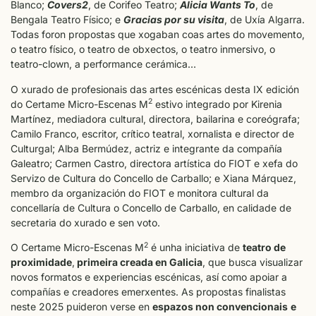
Blanco;
Covers2
, de Corifeo Teatro;
Alicia Wants To
, de
Bengala Teatro Físico; e
Gracias por su visita
, de Uxía Algarra.
Todas foron propostas que xogaban coas artes do movemento,
o teatro físico, o teatro de obxectos, o teatro inmersivo, o
teatro-clown, a performance cerámica…
O xurado de profesionais das artes escénicas desta IX edición
2
do Certame Micro-Escenas M
estivo integrado por Kirenia
Martínez, mediadora cultural, directora, bailarina e coreógrafa;
Camilo Franco, escritor, crítico teatral, xornalista e director de
Culturgal; Alba Bermúdez, actriz e integrante da compañía
Galeatro; Carmen Castro, directora artística do FIOT e xefa do
Servizo de Cultura do Concello de Carballo; e Xiana Márquez,
membro da organización do FIOT e monitora cultural da
concellaría de Cultura o Concello de Carballo, en calidade de
secretaria do xurado e sen voto.
2
O Certame Micro-Escenas M
é unha iniciativa de
teatro de
proximidade
,
primeira creada en Galicia
, que busca visualizar
novos formatos e experiencias escénicas, así como apoiar a
compañías e creadores emerxentes. As propostas finalistas
neste 2025 puideron verse en
espazos non convencionais
e