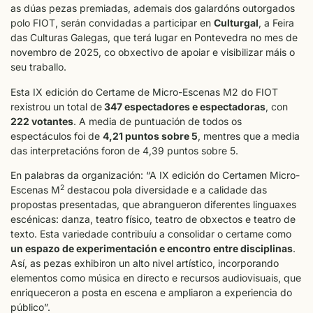
as dúas pezas premiadas, ademais dos galardóns outorgados
polo FIOT, serán convidadas a participar en
Culturgal
, a Feira
das Culturas Galegas, que terá lugar en Pontevedra no mes de
novembro de 2025, co obxectivo de apoiar e visibilizar máis o
seu traballo.
Esta IX edición do Certame de Micro-Escenas M2 do FIOT
rexistrou un total de
347 espectadores e espectadoras
, con
222 votantes
. A media de puntuación de todos os
espectáculos foi de
4,21 puntos sobre 5
, mentres que a media
das interpretacións foron de 4,39 puntos sobre 5.
En palabras da organización: “A IX edición do Certamen Micro-
2
Escenas M
destacou pola diversidade e a calidade das
propostas presentadas, que abrangueron diferentes linguaxes
escénicas: danza, teatro físico, teatro de obxectos e teatro de
texto. Esta variedade contribuíu a consolidar o certame como
un espazo de experimentación e encontro entre disciplinas
.
Así, as pezas exhibiron un alto nivel artístico, incorporando
elementos como música en directo e recursos audiovisuais, que
enriqueceron a posta en escena e ampliaron a experiencia do
público”.