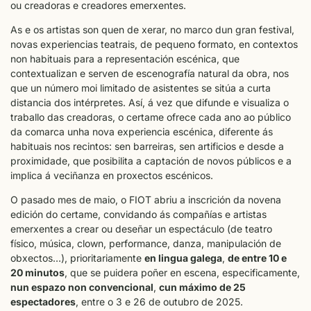
ou creadoras e creadores emerxentes.
As e os artistas son quen de xerar, no marco dun gran festival,
novas experiencias teatrais, de pequeno formato, en contextos
non habituais para a representación escénica, que
contextualizan e serven de escenografía natural da obra, nos
que un número moi limitado de asistentes se sitúa a curta
distancia dos intérpretes. Así, á vez que difunde e visualiza o
traballo das creadoras, o certame ofrece cada ano ao público
da comarca unha nova experiencia escénica, diferente ás
habituais nos recintos: sen barreiras, sen artificios e desde a
proximidade, que posibilita a captación de novos públicos e a
implica á veciñanza en proxectos escénicos.
O pasado mes de maio, o FIOT abriu a inscrición da novena
edición do certame, convidando ás compañías e artistas
emerxentes a crear ou deseñar un espectáculo (de teatro
físico, música, clown, performance, danza, manipulación de
obxectos…), prioritariamente
en lingua galega
,
de entre 10 e
20 minutos
, que se puidera poñer en escena, especificamente,
nun espazo non convencional
,
cun máximo de 25
espectadores
, entre o 3 e 26 de outubro de 2025.