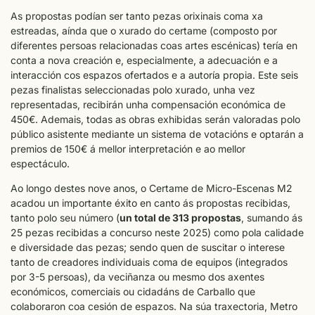
As propostas podían ser tanto pezas orixinais coma xa
estreadas, aínda que o xurado do certame (composto por
diferentes persoas relacionadas coas artes escénicas) tería en
conta a nova creación e, especialmente, a adecuación e a
interacción cos espazos ofertados e a autoría propia. Este seis
pezas finalistas seleccionadas polo xurado, unha vez
representadas, recibirán unha compensación económica de
450€. Ademais, todas as obras exhibidas serán valoradas polo
público asistente mediante un sistema de votacións e optarán a
premios de 150€ á mellor interpretación e ao mellor
espectáculo.
Ao longo destes nove anos, o Certame de Micro-Escenas M2
acadou un importante éxito en canto ás propostas recibidas,
tanto polo seu número (
un total de 313 propostas
, sumando ás
25 pezas recibidas a concurso neste 2025) como pola calidade
e diversidade das pezas; sendo quen de suscitar o interese
tanto de creadores individuais coma de equipos (integrados
por 3-5 persoas), da veciñanza ou mesmo dos axentes
económicos, comerciais ou cidadáns de Carballo que
colaboraron coa cesión de espazos. Na súa traxectoria, Metro