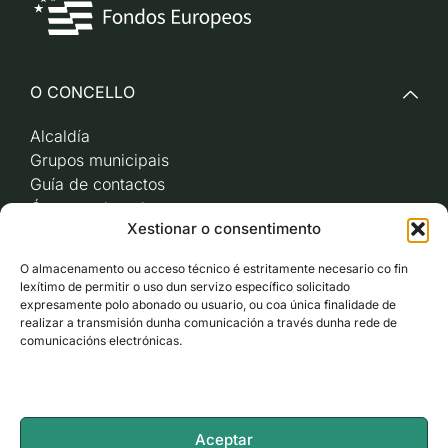
O CONCELLO
Alcaldía
Grupos municipais
Guía de contactos
Órganos de goberno
Xestionar o consentimento
Acceso a videoactas
Sesións de pleno e
O almacenamento ou acceso técnico é estritamente necesario co fin
xunta de goberno local
lexítimo de permitir o uso dun servizo específico solicitado
Imaxe corporativa
expresamente polo abonado ou usuario, ou coa única finalidade de
realizar a transmisión dunha comunicación a través dunha rede de
comunicacións electrónicas.
CARBALLO AO DÍA
ACCESO RÁPIDO
Aceptar