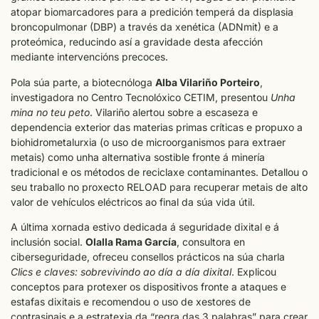
atopar biomarcadores para a predición temperá da displasia
broncopulmonar (DBP) a través da xenética (ADNmit) e a
proteómica, reducindo así a gravidade desta afección
mediante intervencións precoces.
Pola súa parte, a biotecnóloga
Alba Vilariño Porteiro
,
investigadora no Centro Tecnolóxico CETIM, presentou
Unha
mina no teu peto
. Vilariño alertou sobre a escaseza e
dependencia exterior das materias primas críticas e propuxo a
biohidrometalurxia (o uso de microorganismos para extraer
metais) como unha alternativa sostible fronte á minería
tradicional e os métodos de reciclaxe contaminantes. Detallou o
seu traballo no proxecto RELOAD para recuperar metais de alto
valor de vehículos eléctricos ao final da súa vida útil.
A última xornada estivo dedicada á seguridade dixital e á
inclusión social.
Olalla Rama García
, consultora en
ciberseguridade, ofreceu consellos prácticos na súa charla
Clics e claves: sobrevivindo ao día a día dixital
. Explicou
conceptos para protexer os dispositivos fronte a ataques e
estafas dixitais e recomendou o uso de xestores de
contrasinais e a estratexia da “regra das 3 palabras” para crear