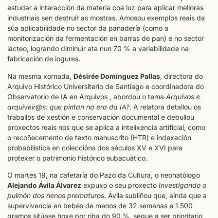
estudar a interacción da materia coa luz para aplicar melloras
industriais sen destruír as mostras. Amosou exemplos reais da
súa aplicabilidade no sector da panadería (como a
monitorización da fermentación en barras de pan) e no sector
lácteo, logrando diminuír ata nun 70 % a variabilidade na
fabricación de iogures.
Na mesma xornada,
Désirée Domínguez Pallas
, directora do
Arquivo Histórico Universitario de Santiago e coordinadora do
Observatorio de IA en Arquivos , abordou o tema
Arquivos e
arquiveir@s: que pintan na era da IA?
. A relatora detallou os
traballos de xestión e conservación documental e debullou
proxectos reais nos que se aplica a intelixencia artificial, como
o recoñecemento de texto manuscrito (HTR) e indexación
probabilística en coleccións dos séculos XV e XVI para
protexer o patrimonio histórico subacuático.
O martes 19, na cafetaría do Pazo da Cultura, o neonatólogo
Alejando Ávila Álvarez
expuxo o seu proxecto
Investigando o
pulmón dos nenos prematuros
. Ávila subliñou que, aínda que a
supervivencia en bebés de menos de 32 semanas e 1.500
gramos sitúase hoxe por riba do 90 %, segue a ser prioritario