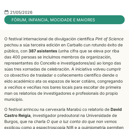
21/05/2026
FÓRUM
,
INFANCIA, MOCIDADE E MAIORES
O festival internacional de divulgación científica
Pint of Science
pechou a súa terceira edición en Carballo cun rotundo éxito de
público, con
387 asistentes
(unha cifra que se eleva por riba
das 400 persoas se incluímos membros da organización,
representantes do Concello e investigadores/as) ao longo das
súas tres xornadas de celebración. A iniciativa volveu cumprir
co obxectivo de trasladar o coñecemento científico dende o
eido académico ata os espazos de lecer cotiáns, congregando
a veciños e veciñas nos bares locais para escoitar de primeira
man os relatorios de investigadores e profesionais do propio
municipio.
O festival arrincou na cervexaría Marabú co relatorio de
David
Castro Reigía
, investigador predoutoral na Universidade de
Burgos, que na charla
O que a luz conta do que non vemos
explicou como a espectroscopía NIR e a quimiometría permiten