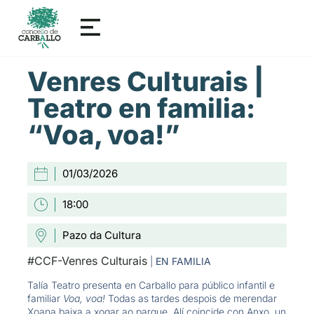
Venres Culturais |
Teatro en familia:
“Voa, voa!”
01/03/2026
18:00
Pazo da Cultura
#CCF-Venres Culturais
|
EN FAMILIA
Talía Teatro presenta en Carballo para público infantil e
familiar
Voa, voa!
Todas as tardes despois de merendar
Xoana baixa a xogar ao parque. Alí coincide con Anxo, un