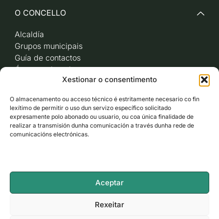
O CONCELLO
Alcaldía
Grupos municipais
Guía de contactos
Órganos de goberno
Xestionar o consentimento
Acceso a videoactas
Sesións de pleno e
O almacenamento ou acceso técnico é estritamente necesario co fin
xunta de goberno local
lexítimo de permitir o uso dun servizo específico solicitado
Imaxe corporativa
expresamente polo abonado ou usuario, ou coa única finalidade de
realizar a transmisión dunha comunicación a través dunha rede de
comunicacións electrónicas.
CARBALLO AO DÍA
ACCESO RÁPIDO
Aceptar
ACCESIBILIDADE
Rexeitar