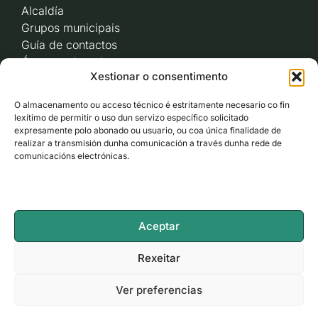
Alcaldía
Grupos municipais
Guía de contactos
Órganos de goberno
Xestionar o consentimento
Acceso a videoactas
Sesións de pleno e
O almacenamento ou acceso técnico é estritamente necesario co fin
xunta de goberno local
lexítimo de permitir o uso dun servizo específico solicitado
Imaxe corporativa
expresamente polo abonado ou usuario, ou coa única finalidade de
realizar a transmisión dunha comunicación a través dunha rede de
comunicacións electrónicas.
CARBALLO AO DÍA
ACCESO RÁPIDO
Aceptar
ACCESIBILIDADE
Rexeitar
Ver preferencias
LEGAL