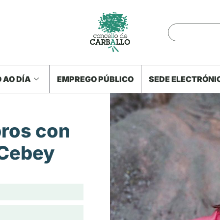
 AO DÍA
EMPREGO PÚBLICO
SEDE ELECTRÓNI
bros con
 Cebey