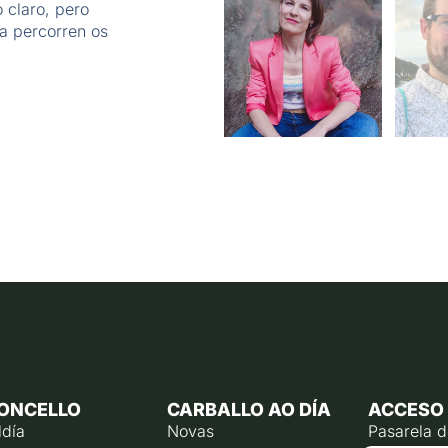
 claro, pero
da percorren os
ONCELLO
CARBALLO AO DÍA
ACCESO
ldía
Novas
Pasarela 