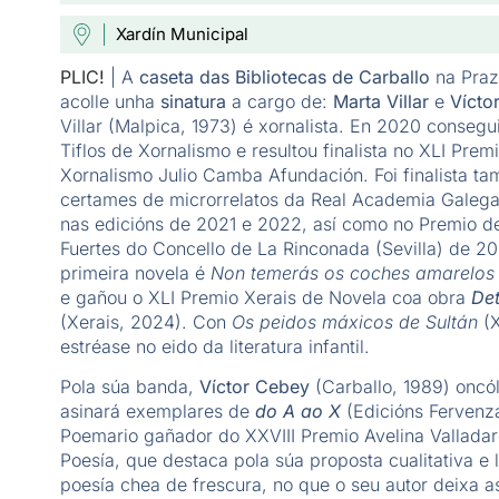
Xardín Municipal
PLIC!
| A
caseta das Bibliotecas de Carballo
na Praz
acolle unha
sinatura
a cargo de:
Marta Villar
e
Vícto
Villar (Malpica, 1973) é xornalista. En 2020 consegu
Tiflos de Xornalismo e resultou finalista no XLI Prem
Xornalismo Julio Camba Afundación. Foi finalista ta
certames de microrrelatos da Real Academia Galega
nas edicións de 2021 e 2022, así como no Premio de
Fuertes do Concello de La Rinconada (Sevilla) de 20
primeira novela é
Non temerás os coches amarelos
e gañou o XLI Premio Xerais de Novela coa obra
Det
(Xerais, 2024). Con
Os peidos máxicos de Sultán
(X
estréase no eido da literatura infantil.
Pola súa banda,
Víctor Cebey
(Carballo, 1989) oncól
asinará exemplares de
do A ao X
(Edicións Fervenz
Poemario gañador do XXVIII Premio Avelina Vallada
Poesía, que destaca pola súa proposta cualitativa e
poesía chea de frescura, no que o seu autor deixa 