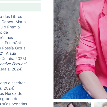
a dos Libros
r Cebey
. Marta
iu o Premio
io de
mén nos
 e PuntoGal
 Poesía Gloria
21. A súa
(Xerais, 2023)
ective Ferruchi
erais, 2024)
ogo e escritor,
a, 2024).
res Núñez de
 lograda de
as súas pegadas