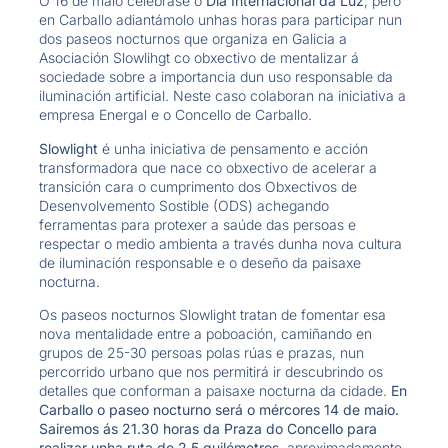
O 16 de maio celébrase o
Día Internacional da Luz
, pero
en Carballo adiantámolo unhas horas para participar nun
dos paseos nocturnos que organiza en Galicia a
Asociación Slowlihgt co obxectivo de mentalizar á
sociedade sobre a importancia dun uso responsable da
iluminación artificial. Neste caso colaboran na iniciativa a
empresa Energal e o Concello de Carballo.
Slowlight
é unha iniciativa de pensamento e acción
transformadora que nace co obxectivo de acelerar a
transición cara o cumprimento dos Obxectivos de
Desenvolvemento Sostible (ODS) achegando
ferramentas para protexer a saúde das persoas e
respectar o medio ambienta a través dunha nova cultura
de iluminación responsable e o deseño da paisaxe
nocturna.
Os paseos nocturnos Slowlight tratan de fomentar esa
nova mentalidade entre a poboación, camiñando en
grupos de 25-30 persoas polas rúas e prazas, nun
percorrido urbano que nos permitirá ir descubrindo os
detalles que conforman a paisaxe nocturna da cidade.
En
Carballo o paseo nocturno será o mércores 14 de maio.
Sairemos ás 21.30 horas da Praza do Concello para
realizar unha ruta de 2,5 quilómetros
, aproximadamente,