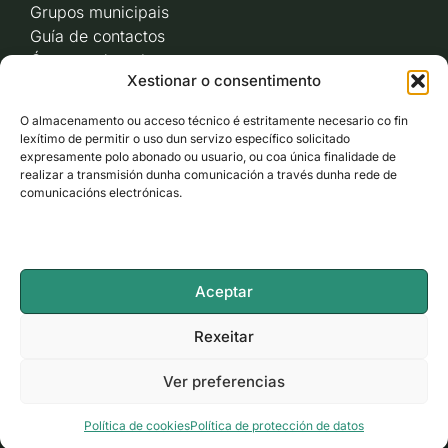
Grupos municipais
Guía de contactos
Órganos de goberno
Xestionar o consentimento
Acceso a videoactas
Sesións de pleno e
O almacenamento ou acceso técnico é estritamente necesario co fin
xunta de goberno local
lexítimo de permitir o uso dun servizo específico solicitado
Imaxe corporativa
expresamente polo abonado ou usuario, ou coa única finalidade de
realizar a transmisión dunha comunicación a través dunha rede de
comunicacións electrónicas.
CARBALLO AO DÍA
ACCESO RÁPIDO
Aceptar
ACCESIBILIDADE
Rexeitar
Ver preferencias
LEGAL
Política de cookies
Política de protección de datos